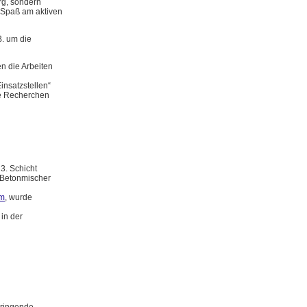
rg, sondern
l Spaß am aktiven
. um die
n die Arbeiten
insatzstellen“
ie Recherchen
3. Schicht
 Betonmischer
m
, wurde
in der