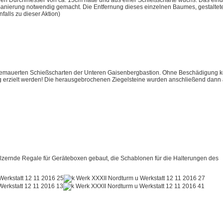
einen Durchmesser von ca. 15cm hatte und aus einer Schießscharte wuchs. Das ein
anierung notwendig gemacht. Die Entfernung dieses einzelnen Baumes, gestaltete 
falls zu dieser Aktion)
ugemauerten Schießscharten der Unteren Gaisenbergbastion. Ohne Beschädigung k
ung erzielt werden! Die herausgebrochenen Ziegelsteine wurden anschließend dann
ölzernde Regale für Geräteboxen gebaut, die Schablonen für die Halterungen des