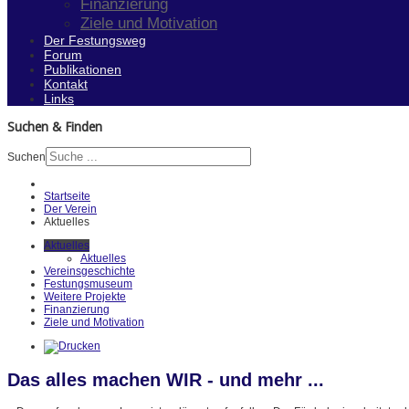
Finanzierung
Ziele und Motivation
Der Festungsweg
Forum
Publikationen
Kontakt
Links
Suchen & Finden
Suchen
Startseite
Der Verein
Aktuelles
Aktuelles
Aktuelles
Vereinsgeschichte
Festungsmuseum
Weitere Projekte
Finanzierung
Ziele und Motivation
Das alles machen WIR - und mehr ...