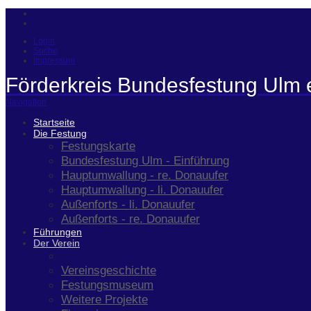
Login
Suche
Impressum
Förderkreis Bundesfestung Ulm 
Navigation
Startseite
Die Festung
Festungskarte
Bundesfestung Ulm - Einführung
Hauptumwallung - re. Donauufer
Hauptumwallung - li. Donauufer
Außenforts - li. Donauufer
Außenforts - re. Donauufer
Führungen
Der Verein
Aktuelles
Vereinsgeschichte
Festungsmuseum
Weitere Projekte