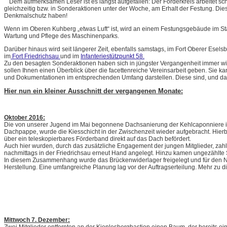
Dem aufmerksamen Leser ist es längst aufgefallen: Der Förderkreis arbeitet 
gleichzeitig bzw. in Sonderaktionen unter der Woche, am Erhalt der Festung. Dies 
Denkmalschutz haben!
Wenn im Oberen Kuhberg „etwas Luft“ ist, wird an einem Festungsgebäude im S
Wartung und Pflege des Maschinenparks.
Darüber hinaus wird seit längerer Zeit, ebenfalls samstags, im Fort Oberer Ese
im
Fort Friedrichsau
und im
Infanteriestützpunkt 58.
Zu den besagten Sonderaktionen haben sich in jüngster Vergangenheit immer wie
sollen Ihnen einen Überblick über die facettenreiche Vereinsarbeit geben. Sie k
und Dokumentationen im entsprechenden Umfang darstellen. Diese sind, und das 
Hier nun ein kleiner Ausschnitt der vergangenen Monate:
Oktober 2016:
Die von unserer Jugend im Mai begonnene Dachsanierung der Kehlcaponniere im 
Dachpappe, wurde die Kiesschicht in der Zwischenzeit wieder aufgebracht. Hie
über ein teleskopierbares Förderband direkt auf das Dach befördert.
Auch hier wurden, durch das zusätzliche Engagement der jungen Mitglieder, zahlr
nachmittags in der Friedrichsau erneut Hand angelegt. Hinzu kamen ungezählte 
In diesem Zusammenhang wurde das Brückenwiderlager freigelegt und für den Ne
Herstellung. Eine umfangreiche Planung lag vor der Auftragserteilung. Mehr zu
Mittwoch 7. Dezember: