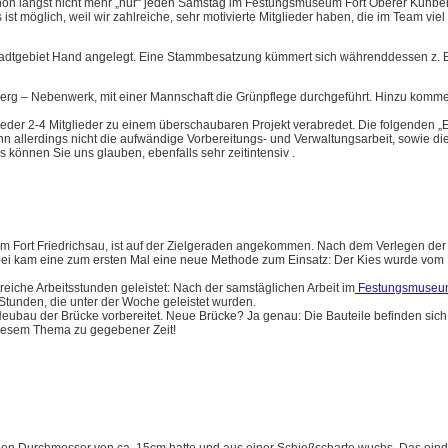
schon längst nicht mehr „nur“ jeden Samstag im Festungsmuseum Fort Oberer Kuhbe
ist möglich, weil wir zahlreiche, sehr motivierte Mitglieder haben, die im Team vie
tadtgebiet Hand angelegt. Eine Stammbesatzung kümmert sich währenddessen z. B
lsberg – Nebenwerk, mit einer Mannschaft die Grünpflege durchgeführt. Hinzu komme
der 2-4 Mitglieder zu einem überschaubaren Projekt verabredet. Die folgenden „E
ann allerdings nicht die aufwändige Vorbereitungs- und Verwaltungsarbeit, sowie d
können Sie uns glauben, ebenfalls sehr zeitintensiv .
Fort Friedrichsau, ist auf der Zielgeraden angekommen. Nach dem Verlegen der 
rbei kam eine zum ersten Mal eine neue Methode zum Einsatz: Der Kies wurde vom
eiche Arbeitsstunden geleistet: Nach der samstäglichen Arbeit im
Festungsmuseu
Stunden, die unter der Woche geleistet wurden.
ubau der Brücke vorbereitet. Neue Brücke? Ja genau: Die Bauteile befinden sich 
 diesem Thema zu gegebener Zeit!