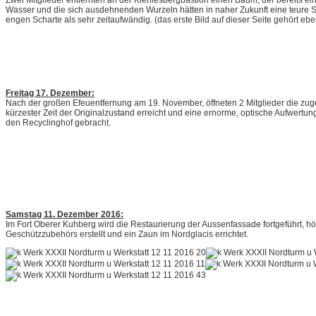
Zwei Mitglieder entfernten an der Kienlesbergbastion einen Baum, der bereits 
Wasser und die sich ausdehnenden Wurzeln hätten in naher Zukunft eine teure S
engen Scharte als sehr zeitaufwändig. (das erste Bild auf dieser Seite gehört eben
Freitag 17. Dezember:
Nach der großen Efeuentfernung am 19. November, öffneten 2 Mitglieder die z
kürzester Zeit der Originalzustand erreicht und eine ernorme, optische Aufwert
den Recyclinghof gebracht.
Samstag 11. Dezember 2016:
Im Fort Oberer Kuhberg wird die Restaurierung der Aussenfassade fortgeführt, h
Geschützzubehörs erstellt und ein Zaun im Nordglacis errichtet.