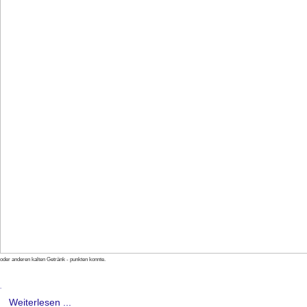
oder anderen kalten Getränk - punkten konnte.
.
Weiterlesen ...