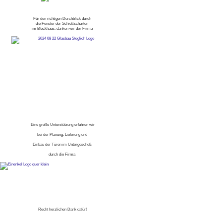
Für den richtigen Durchblick durch
die Fenster der Schießscharten
im Blockhaus, danken wir der Firma
Eine große Unterstützung erfuhren wir
bei der Planung, Lieferung und
Einbau der Türen im Untergeschoß
durch die Firma
Recht herzlichen Dank dafür!