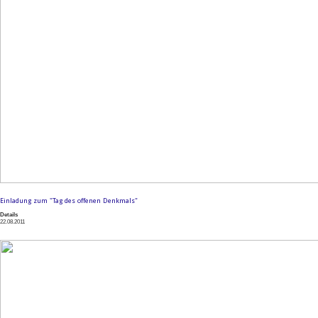
Einladung zum "Tag des offenen Denkmals"
Details
22.08.2011