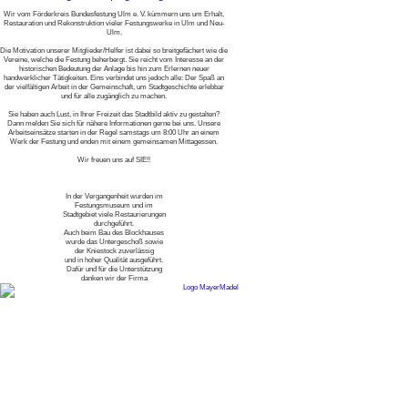
Wir vom Förderkreis Bundesfestung Ulm e. V. kümmern uns um Erhalt,
Restauration und Rekonstruktion vieler Festungswerke in Ulm und Neu-
Ulm.
Die Motivation unserer Mitglieder/Helfer ist dabei so breitgefächert wie die
Vereine, welche die Festung beherbergt. Sie reicht vom Interesse an der
historischen Bedeutung der Anlage bis hin zum Erlernen neuer
handwerklicher Tätigkeiten. Eins verbindet uns jedoch alle: Der Spaß an
der vielfältigen Arbeit in der Gemeinschaft, um Stadtgeschichte erlebbar
und für alle zugänglich zu machen.
Sie haben auch Lust, in Ihrer Freizeit das Stadtbild aktiv zu gestalten?
Dann melden Sie sich für nähere Informationen gerne bei uns. Unsere
Arbeitseinsätze starten in der Regel samstags um 8:00 Uhr an einem
Werk der Festung und enden mit einem gemeinsamen Mittagessen.
Wir freuen uns auf SIE!!
In der Vergangenheit wurden im
Festungsmuseum und im
Stadtgebiet viele Restaurierungen
durchgeführt.
Auch beim Bau des Blockhauses
wurde das Untergeschoß sowie
der Kniestock zuverlässig
und in hoher Qualität ausgeführt.
Dafür und für die Unterstützung
danken wir der Firma