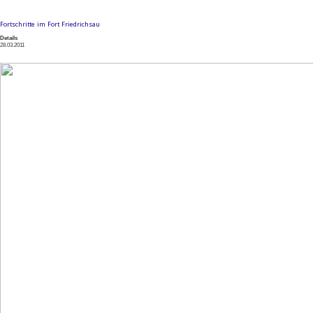
Fortschritte im Fort Friedrichsau
Details
28.03.2011