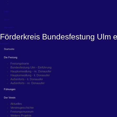
Login
Suche
Impressum
Förderkreis Bundesfestung Ulm e
Navigation
Startseite
Die Festung
Festungskarte
Bundesfestung Ulm - Einführung
Hauptumwallung - re. Donauufer
Hauptumwallung - li. Donauufer
Außenforts - li. Donauufer
Außenforts - re. Donauufer
Führungen
Der Verein
Aktuelles
Vereinsgeschichte
Festungsmuseum
Weitere Projekte