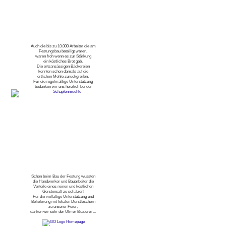
Auch die bis zu 10.000 Arbeiter die am
Festungsbau beteiligt waren,
waren froh wenn es zur Stärkung
ein köstliches Brot gab.
Die ortsansässigen Bäckereien
konnten schon damals auf die
örtlichen Mehle zurückgreifen.
Für die regelmäßige Unterstützung
bedanken wir uns herzlich bei der
Schon beim Bau der Festung wussten
die Handwerker und Bauarbeiter die
Vorteile eines reinen und köstlichen
Gerstensaft zu schätzen!
Für die vielfältige Unterstützung und
Belieferung mit lokalen Durstlöschern
zu unserer Feier,
danken wir sehr der Ulmer Brauerei ...