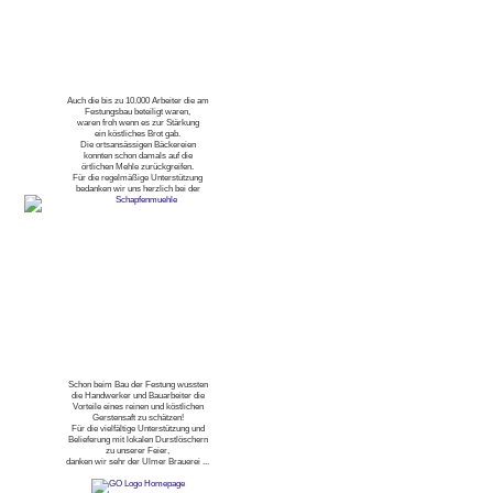
Auch die bis zu 10.000 Arbeiter die am
Festungsbau beteiligt waren,
waren froh wenn es zur Stärkung
ein köstliches Brot gab.
Die ortsansässigen Bäckereien
konnten schon damals auf die
örtlichen Mehle zurückgreifen.
Für die regelmäßige Unterstützung
bedanken wir uns herzlich bei der
Schon beim Bau der Festung wussten
die Handwerker und Bauarbeiter die
Vorteile eines reinen und köstlichen
Gerstensaft zu schätzen!
Für die vielfältige Unterstützung und
Belieferung mit lokalen Durstlöschern
zu unserer Feier,
danken wir sehr der Ulmer Brauerei ...