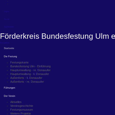
Login
Suche
Impressum
Förderkreis Bundesfestung Ulm e
Navigation
Startseite
Die Festung
Festungskarte
Bundesfestung Ulm - Einführung
Hauptumwallung - re. Donauufer
Hauptumwallung - li. Donauufer
Außenforts - li. Donauufer
Außenforts - re. Donauufer
Führungen
Der Verein
Aktuelles
Vereinsgeschichte
Festungsmuseum
Weitere Projekte