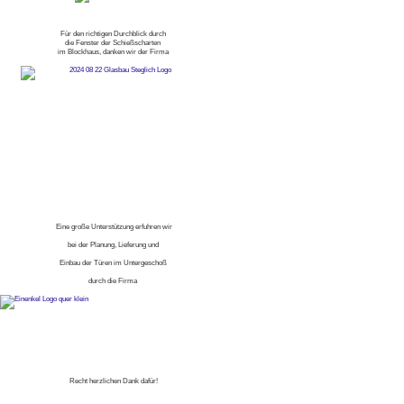
Für den richtigen Durchblick durch
die Fenster der Schießscharten
im Blockhaus, danken wir der Firma
Eine große Unterstützung erfuhren wir
bei der Planung, Lieferung und
Einbau der Türen im Untergeschoß
durch die Firma
Recht herzlichen Dank dafür!