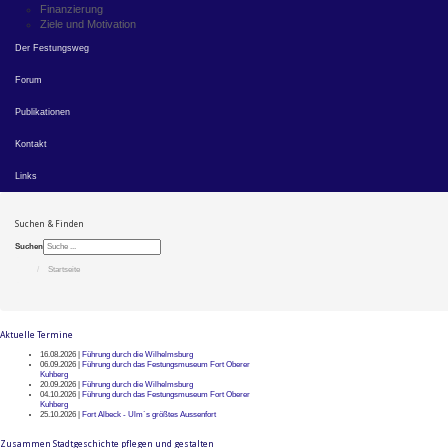
Finanzierung
Ziele und Motivation
Der Festungsweg
Forum
Publikationen
Kontakt
Links
Suchen & Finden
Suchen
Startseite
Aktuelle Termine
16.08.2026 |
Führung durch die Wilhelmsburg
06.09.2026 |
Führung durch das Festungsmuseum Fort Oberer
Kuhberg
20.09.2026 |
Führung durch die Wilhelmsburg
04.10.2026 |
Führung durch das Festungsmuseum Fort Oberer
Kuhberg
25.10.2026 |
Fort Albeck - Ulm`s größtes Aussenfort
Zusammen Stadtgeschichte pflegen und gestalten