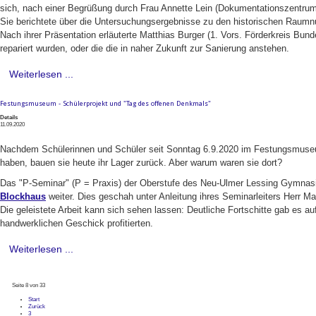
sich, nach einer Begrüßung durch Frau Annette Lein (Dokumentationszentrum
Sie berichtete über die Untersuchungsergebnisse zu den historischen Raum
Nach ihrer Präsentation erläuterte Matthias Burger (1. Vors. Förderkreis Bu
repariert wurden, oder die die in naher Zukunft zur Sanierung anstehen.
Weiterlesen ...
Festungsmuseum - Schülerprojekt und "Tag des offenen Denkmals"
Details
11.09.2020
Nachdem Schülerinnen und Schüler seit Sonntag 6.9.2020 im Festungsmuseum 
haben, bauen sie heute ihr Lager zurück. Aber warum waren sie dort?
Das "P-Seminar" (P = Praxis) der Oberstufe des Neu-Ulmer Lessing Gymnasi
Blockhaus
weiter. Dies geschah unter Anleitung ihres Seminarleiters Herr Ma
Die geleistete Arbeit kann sich sehen lassen: Deutliche Fortschitte gab es 
handwerklichen Geschick profitierten.
Weiterlesen ...
Seite 8 von 33
Start
Zurück
3