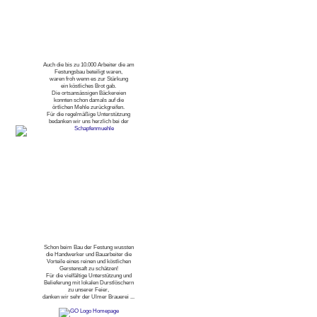
Auch die bis zu 10.000 Arbeiter die am
Festungsbau beteiligt waren,
waren froh wenn es zur Stärkung
ein köstliches Brot gab.
Die ortsansässigen Bäckereien
konnten schon damals auf die
örtlichen Mehle zurückgreifen.
Für die regelmäßige Unterstützung
bedanken wir uns herzlich bei der
Schon beim Bau der Festung wussten
die Handwerker und Bauarbeiter die
Vorteile eines reinen und köstlichen
Gerstensaft zu schätzen!
Für die vielfältige Unterstützung und
Belieferung mit lokalen Durstlöschern
zu unserer Feier,
danken wir sehr der Ulmer Brauerei ...