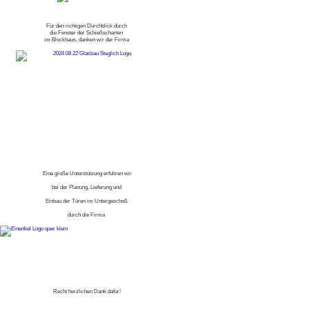
Für den richtigen Durchblick durch
die Fenster der Schießscharten
im Blockhaus, danken wir der Firma
Eine große Unterstützung erfuhren wir
bei der Planung, Lieferung und
Einbau der Türen im Untergeschoß
durch die Firma
Recht herzlichen Dank dafür!