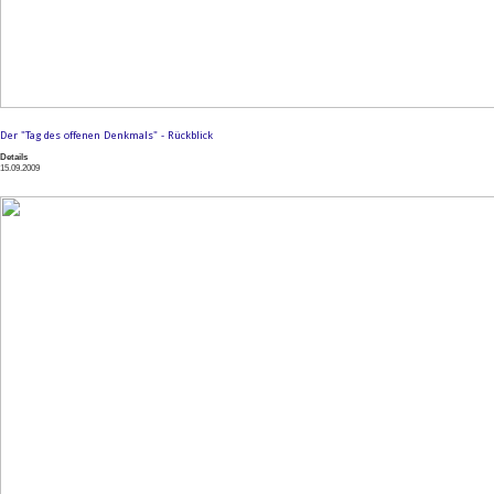
Der "Tag des offenen Denkmals" - Rückblick
Details
15.09.2009