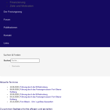
Finanzierung
Ziele und Motivation
Der Festungsweg
Forum
Publikationen
Kontakt
Links
Suchen & Finden
Suchen
Startseite
Aktuelle Termine
16.08.2026 |
Führung durch die Wilhelmsburg
06.09.2026 |
Führung durch das Festungsmuseum Fort Oberer
Kuhberg
20.09.2026 |
Führung durch die Wilhelmsburg
04.10.2026 |
Führung durch das Festungsmuseum Fort Oberer
Kuhberg
25.10.2026 |
Fort Albeck - Ulm`s größtes Aussenfort
Zusammen Stadtgeschichte pflegen und gestalten