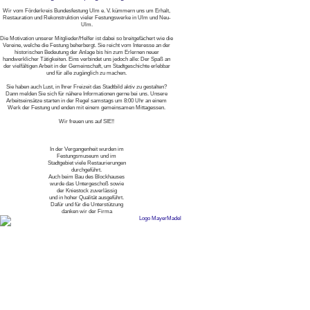
Wir vom Förderkreis Bundesfestung Ulm e. V. kümmern uns um Erhalt,
Restauration und Rekonstruktion vieler Festungswerke in Ulm und Neu-
Ulm.
Die Motivation unserer Mitglieder/Helfer ist dabei so breitgefächert wie die
Vereine, welche die Festung beherbergt. Sie reicht vom Interesse an der
historischen Bedeutung der Anlage bis hin zum Erlernen neuer
handwerklicher Tätigkeiten. Eins verbindet uns jedoch alle: Der Spaß an
der vielfältigen Arbeit in der Gemeinschaft, um Stadtgeschichte erlebbar
und für alle zugänglich zu machen.
Sie haben auch Lust, in Ihrer Freizeit das Stadtbild aktiv zu gestalten?
Dann melden Sie sich für nähere Informationen gerne bei uns. Unsere
Arbeitseinsätze starten in der Regel samstags um 8:00 Uhr an einem
Werk der Festung und enden mit einem gemeinsamen Mittagessen.
Wir freuen uns auf SIE!!
In der Vergangenheit wurden im
Festungsmuseum und im
Stadtgebiet viele Restaurierungen
durchgeführt.
Auch beim Bau des Blockhauses
wurde das Untergeschoß sowie
der Kniestock zuverlässig
und in hoher Qualität ausgeführt.
Dafür und für die Unterstützung
danken wir der Firma