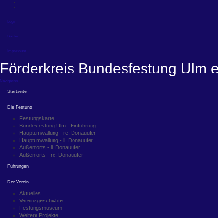
Login
Suche
Impressum
Förderkreis Bundesfestung Ulm e
Navigation
Startseite
Die Festung
Festungskarte
Bundesfestung Ulm - Einführung
Hauptumwallung - re. Donauufer
Hauptumwallung - li. Donauufer
Außenforts - li. Donauufer
Außenforts - re. Donauufer
Führungen
Der Verein
Aktuelles
Vereinsgeschichte
Festungsmuseum
Weitere Projekte