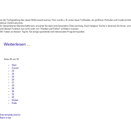
an der Fertigstellung des neuen Mehrzweckraumes. Hier wurde z. B. einen neuer Fußboden, ein größerer Holzofen und moderne Infor
aktiver Denkmalschutz.
Im benachbarten Bereitschaftsraum erwartet Sie dann eine besondere Überraschung. Nach längerer Suche in diversen Archiven, wurden n
und dessen Funktion nun nicht mehr mit "Händen und Füßen" schildern müssen.
Wir haben an diesem Tag für Sie einige spannende und interessante Programmpunkte
.
Weiterlesen ...
Seite 28 von 33
Start
Zurück
23
24
25
26
27
28
29
30
31
32
Weiter
Ende
free template joomla
Back to top