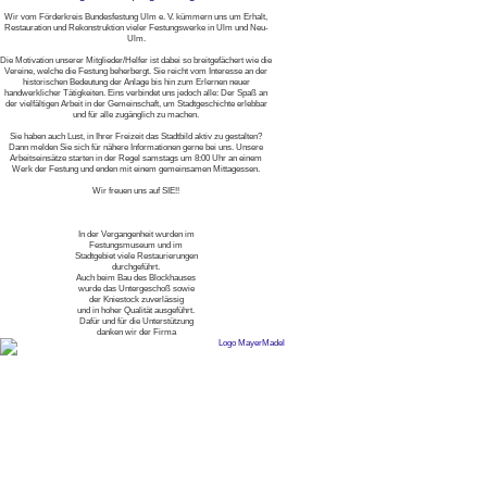
Wir vom Förderkreis Bundesfestung Ulm e. V. kümmern uns um Erhalt,
Restauration und Rekonstruktion vieler Festungswerke in Ulm und Neu-
Ulm.
Die Motivation unserer Mitglieder/Helfer ist dabei so breitgefächert wie die
Vereine, welche die Festung beherbergt. Sie reicht vom Interesse an der
historischen Bedeutung der Anlage bis hin zum Erlernen neuer
handwerklicher Tätigkeiten. Eins verbindet uns jedoch alle: Der Spaß an
der vielfältigen Arbeit in der Gemeinschaft, um Stadtgeschichte erlebbar
und für alle zugänglich zu machen.
Sie haben auch Lust, in Ihrer Freizeit das Stadtbild aktiv zu gestalten?
Dann melden Sie sich für nähere Informationen gerne bei uns. Unsere
Arbeitseinsätze starten in der Regel samstags um 8:00 Uhr an einem
Werk der Festung und enden mit einem gemeinsamen Mittagessen.
Wir freuen uns auf SIE!!
In der Vergangenheit wurden im
Festungsmuseum und im
Stadtgebiet viele Restaurierungen
durchgeführt.
Auch beim Bau des Blockhauses
wurde das Untergeschoß sowie
der Kniestock zuverlässig
und in hoher Qualität ausgeführt.
Dafür und für die Unterstützung
danken wir der Firma