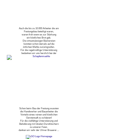
Auch die bis zu 10.000 Arbeiter die am
Festungsbau beteiligt waren,
waren froh wenn es zur Stärkung
ein köstliches Brot gab.
Die ortsansässigen Bäckereien
konnten schon damals auf die
örtlichen Mehle zurückgreifen.
Für die regelmäßige Unterstützung
bedanken wir uns herzlich bei der
Schon beim Bau der Festung wussten
die Handwerker und Bauarbeiter die
Vorteile eines reinen und köstlichen
Gerstensaft zu schätzen!
Für die vielfältige Unterstützung und
Belieferung mit lokalen Durstlöschern
zu unserer Feier,
danken wir sehr der Ulmer Brauerei ...