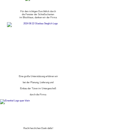
Für den richtigen Durchblick durch
die Fenster der Schießscharten
im Blockhaus, danken wir der Firma
Eine große Unterstützung erfuhren wir
bei der Planung, Lieferung und
Einbau der Türen im Untergeschoß
durch die Firma
Recht herzlichen Dank dafür!