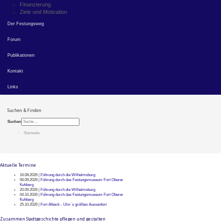
Finanzierung
Ziele und Motivation
Der Festungsweg
Forum
Publikationen
Kontakt
Links
Suchen & Finden
Suchen
Startseite
Aktuelle Termine
16.08.2026 |
Führung durch die Wilhelmsburg
06.09.2026 |
Führung durch das Festungsmuseum Fort Oberer
Kuhberg
20.09.2026 |
Führung durch die Wilhelmsburg
04.10.2026 |
Führung durch das Festungsmuseum Fort Oberer
Kuhberg
25.10.2026 |
Fort Albeck - Ulm`s größtes Aussenfort
Zusammen Stadtgeschichte pflegen und gestalten