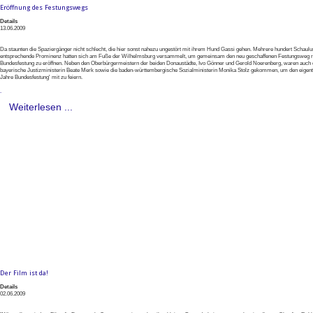
Eröffnung des Festungswegs
Details
13.06.2009
Da staunten die Spaziergänger nicht schlecht, die hier sonst nahezu ungestört mit ihrem Hund Gassi gehen. Mehrere hundert Schaulu
entsprechende Prominenz hatten sich am Fuße der Wilhelmsburg versammelt, um gemeinsam den neu geschaffenen Festungsweg 
Bundesfestung zu eröffnen. Neben den Oberbürgermeistern der beiden Donaustädte, Ivo Gönner und Gerold Noerenberg, waren auch 
bayerische Justizministerin Beate Merk sowie die baden-württembergische Sozialministerin Monika Stolz gekommen, um den eigentl
Jahre Bundesfestung' mit zu feiern.
.
Weiterlesen ...
Der Film ist da!
Details
02.06.2009