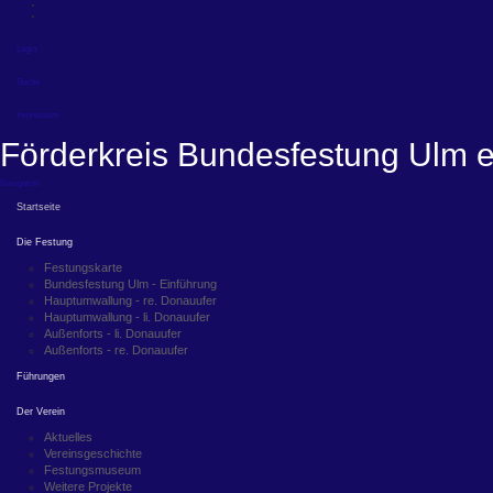
Login
Suche
Impressum
Förderkreis Bundesfestung Ulm e
Navigation
Startseite
Die Festung
Festungskarte
Bundesfestung Ulm - Einführung
Hauptumwallung - re. Donauufer
Hauptumwallung - li. Donauufer
Außenforts - li. Donauufer
Außenforts - re. Donauufer
Führungen
Der Verein
Aktuelles
Vereinsgeschichte
Festungsmuseum
Weitere Projekte