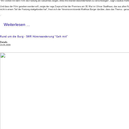
"Wir wollen mit dem Film die Festung als Gesamtes zeigen, ohne ihre kleinen Besonderheiten zu verschweigen", sagt Claudius Rehbe
Und dass der Film gesehen werden will, zeigte der rege Zuspruch bei der Premiere am 30. Mai im Ulmer Stadthaus, das aus allen Näh
nicht in einem Teil der Festung stattgefunden hat", freut sich der Vereinsvorsitzende Matthias Burger darüber, dass das Thema - gera
.
Weiterlesen ...
Rund um die Burg - SWR Hörerwanderung "Geh mit"
Details
23.05.2009