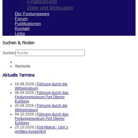
Finanzierung
Ziele und Motivation
Der Festungsweg
Forum
Publikationen
Kontakt
Links
Suchen & Finden
Suchen
Startseite
Aktuelle Termine
16.08.2026 |
Führung durch die
Wilhelmsburg
06.09.2026 |
Führung durch das
Festungsmuseum Fort Oberer
Kuhberg
20.09.2026 |
Führung durch die
Wilhelmsburg
04.10.2026 |
Führung durch das
Festungsmuseum Fort Oberer
Kuhberg
25.10.2026 |
Fort Albeck - Ulm`s
größtes Aussenfort