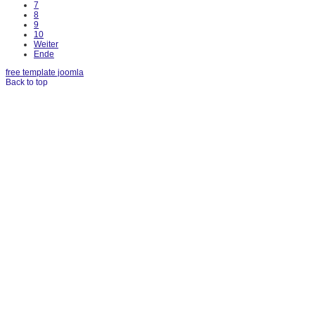
7
8
9
10
Weiter
Ende
free template joomla
Back to top