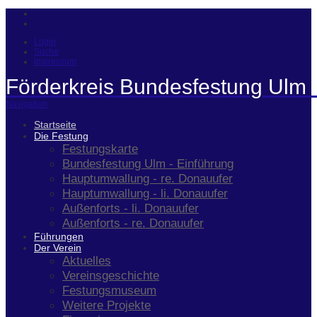
Login
Suche
Impressum
Förderkreis Bundesfestung Ulm 
Navigation
Startseite
Die Festung
Festungskarte
Bundesfestung Ulm - Einführung
Hauptumwallung - re. Donauufer
Hauptumwallung - li. Donauufer
Außenforts - li. Donauufer
Außenforts - re. Donauufer
Führungen
Der Verein
Aktuelles
Vereinsgeschichte
Festungsmuseum
Weitere Projekte