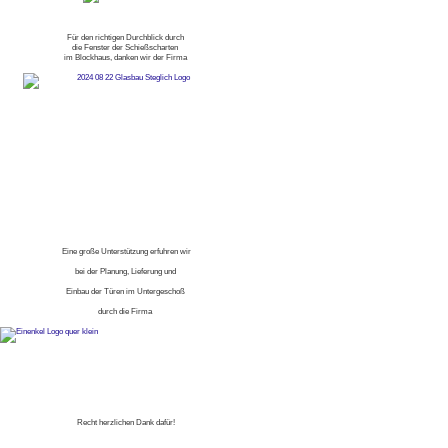
Für den richtigen Durchblick durch
die Fenster der Schießscharten
im Blockhaus, danken wir der Firma
Eine große Unterstützung erfuhren wir
bei der Planung, Lieferung und
Einbau der Türen im Untergeschoß
durch die Firma
Recht herzlichen Dank dafür!