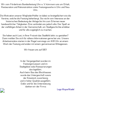
Wir vom Förderkreis Bundesfestung Ulm e. V. kümmern uns um Erhalt,
Restauration und Rekonstruktion vieler Festungswerke in Ulm und Neu-
Ulm.
Die Motivation unserer Mitglieder/Helfer ist dabei so breitgefächert wie die
Vereine, welche die Festung beherbergt. Sie reicht vom Interesse an der
historischen Bedeutung der Anlage bis hin zum Erlernen neuer
handwerklicher Tätigkeiten. Eins verbindet uns jedoch alle: Der Spaß an
der vielfältigen Arbeit in der Gemeinschaft, um Stadtgeschichte erlebbar
und für alle zugänglich zu machen.
Sie haben auch Lust, in Ihrer Freizeit das Stadtbild aktiv zu gestalten?
Dann melden Sie sich für nähere Informationen gerne bei uns. Unsere
Arbeitseinsätze starten in der Regel samstags um 8:00 Uhr an einem
Werk der Festung und enden mit einem gemeinsamen Mittagessen.
Wir freuen uns auf SIE!!
In der Vergangenheit wurden im
Festungsmuseum und im
Stadtgebiet viele Restaurierungen
durchgeführt.
Auch beim Bau des Blockhauses
wurde das Untergeschoß sowie
der Kniestock zuverlässig
und in hoher Qualität ausgeführt.
Dafür und für die Unterstützung
danken wir der Firma