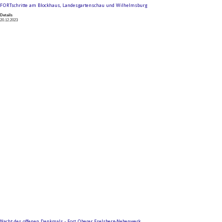
FORTschritte am Blockhaus, Landesgartenschau und Wilhelmsburg
Details
20.12.2023
Nacht des offenen Denkmals - Fort Oberer Eselsberg-Nebenwerk