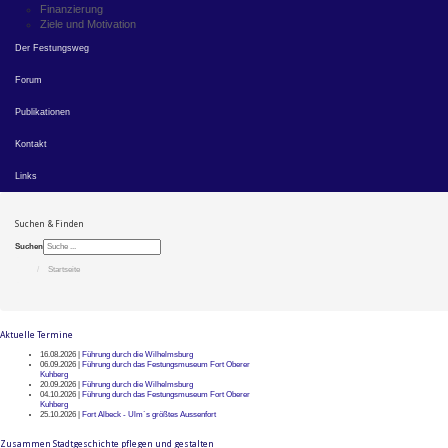
Finanzierung
Ziele und Motivation
Der Festungsweg
Forum
Publikationen
Kontakt
Links
Suchen & Finden
Suchen
Startseite
Aktuelle Termine
16.08.2026 |
Führung durch die Wilhelmsburg
06.09.2026 |
Führung durch das Festungsmuseum Fort Oberer
Kuhberg
20.09.2026 |
Führung durch die Wilhelmsburg
04.10.2026 |
Führung durch das Festungsmuseum Fort Oberer
Kuhberg
25.10.2026 |
Fort Albeck - Ulm`s größtes Aussenfort
Zusammen Stadtgeschichte pflegen und gestalten