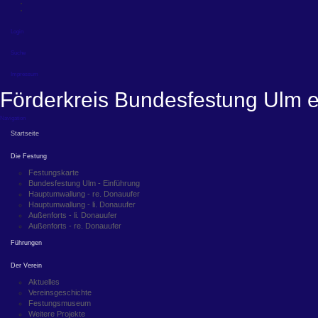
Login
Suche
Impressum
Förderkreis Bundesfestung Ulm e
Navigation
Startseite
Die Festung
Festungskarte
Bundesfestung Ulm - Einführung
Hauptumwallung - re. Donauufer
Hauptumwallung - li. Donauufer
Außenforts - li. Donauufer
Außenforts - re. Donauufer
Führungen
Der Verein
Aktuelles
Vereinsgeschichte
Festungsmuseum
Weitere Projekte