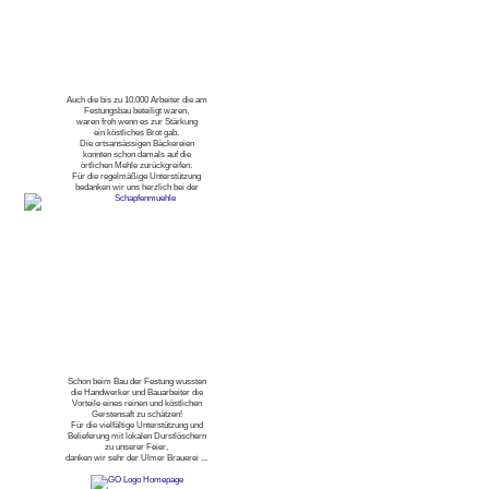
Auch die bis zu 10.000 Arbeiter die am
Festungsbau beteiligt waren,
waren froh wenn es zur Stärkung
ein köstliches Brot gab.
Die ortsansässigen Bäckereien
konnten schon damals auf die
örtlichen Mehle zurückgreifen.
Für die regelmäßige Unterstützung
bedanken wir uns herzlich bei der
Schon beim Bau der Festung wussten
die Handwerker und Bauarbeiter die
Vorteile eines reinen und köstlichen
Gerstensaft zu schätzen!
Für die vielfältige Unterstützung und
Belieferung mit lokalen Durstlöschern
zu unserer Feier,
danken wir sehr der Ulmer Brauerei ...