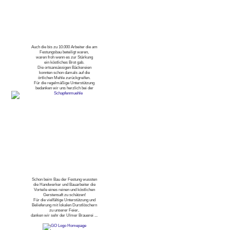
Auch die bis zu 10.000 Arbeiter die am
Festungsbau beteiligt waren,
waren froh wenn es zur Stärkung
ein köstliches Brot gab.
Die ortsansässigen Bäckereien
konnten schon damals auf die
örtlichen Mehle zurückgreifen.
Für die regelmäßige Unterstützung
bedanken wir uns herzlich bei der
Schon beim Bau der Festung wussten
die Handwerker und Bauarbeiter die
Vorteile eines reinen und köstlichen
Gerstensaft zu schätzen!
Für die vielfältige Unterstützung und
Belieferung mit lokalen Durstlöschern
zu unserer Feier,
danken wir sehr der Ulmer Brauerei ...