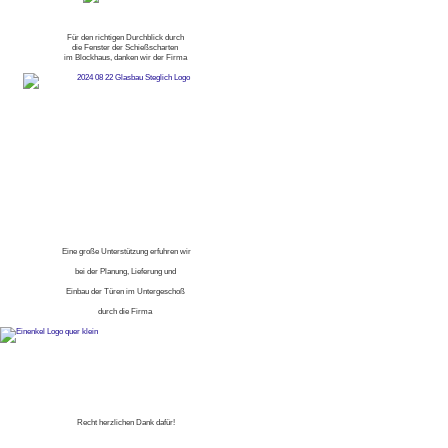
Für den richtigen Durchblick durch
die Fenster der Schießscharten
im Blockhaus, danken wir der Firma
Eine große Unterstützung erfuhren wir
bei der Planung, Lieferung und
Einbau der Türen im Untergeschoß
durch die Firma
Recht herzlichen Dank dafür!