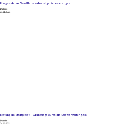
Kriegsspital in Neu-Ulm – aufwändige Renovierungen
Details
01.11.2021
Festung im Stadtgebiet – Grünpflege durch die Stadtverwaltung(en)
Details
04.10.2021