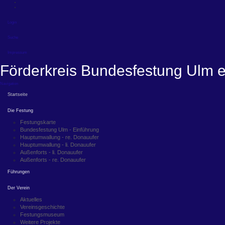
Login
Suche
Impressum
Förderkreis Bundesfestung Ulm e
Navigation
Startseite
Die Festung
Festungskarte
Bundesfestung Ulm - Einführung
Hauptumwallung - re. Donauufer
Hauptumwallung - li. Donauufer
Außenforts - li. Donauufer
Außenforts - re. Donauufer
Führungen
Der Verein
Aktuelles
Vereinsgeschichte
Festungsmuseum
Weitere Projekte