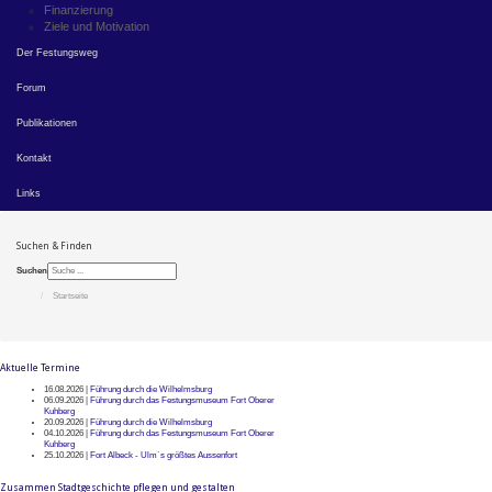
Finanzierung
Ziele und Motivation
Der Festungsweg
Forum
Publikationen
Kontakt
Links
Suchen & Finden
Suchen
Startseite
Aktuelle Termine
16.08.2026 |
Führung durch die Wilhelmsburg
06.09.2026 |
Führung durch das Festungsmuseum Fort Oberer
Kuhberg
20.09.2026 |
Führung durch die Wilhelmsburg
04.10.2026 |
Führung durch das Festungsmuseum Fort Oberer
Kuhberg
25.10.2026 |
Fort Albeck - Ulm`s größtes Aussenfort
Zusammen Stadtgeschichte pflegen und gestalten