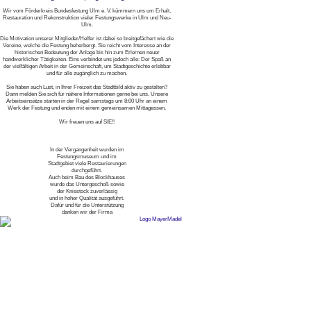
Wir vom Förderkreis Bundesfestung Ulm e. V. kümmern uns um Erhalt,
Restauration und Rekonstruktion vieler Festungswerke in Ulm und Neu-
Ulm.
Die Motivation unserer Mitglieder/Helfer ist dabei so breitgefächert wie die
Vereine, welche die Festung beherbergt. Sie reicht vom Interesse an der
historischen Bedeutung der Anlage bis hin zum Erlernen neuer
handwerklicher Tätigkeiten. Eins verbindet uns jedoch alle: Der Spaß an
der vielfältigen Arbeit in der Gemeinschaft, um Stadtgeschichte erlebbar
und für alle zugänglich zu machen.
Sie haben auch Lust, in Ihrer Freizeit das Stadtbild aktiv zu gestalten?
Dann melden Sie sich für nähere Informationen gerne bei uns. Unsere
Arbeitseinsätze starten in der Regel samstags um 8:00 Uhr an einem
Werk der Festung und enden mit einem gemeinsamen Mittagessen.
Wir freuen uns auf SIE!!
In der Vergangenheit wurden im
Festungsmuseum und im
Stadtgebiet viele Restaurierungen
durchgeführt.
Auch beim Bau des Blockhauses
wurde das Untergeschoß sowie
der Kniestock zuverlässig
und in hoher Qualität ausgeführt.
Dafür und für die Unterstützung
danken wir der Firma