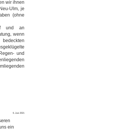
en wir ihnen
Neu-Ulm, je
haben (ohne
uf und an
utung, wenn
 bedeckten
sgeklügelte
Regen- und
iegenden
mliegenden
6. Juni 2021
nseren
uns ein