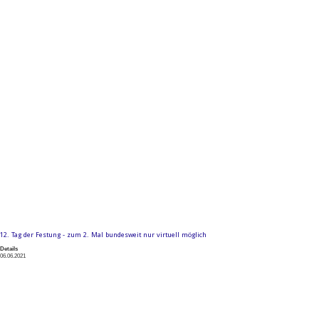
12. Tag der Festung - zum 2. Mal bundesweit nur virtuell möglich
Details
06.06.2021