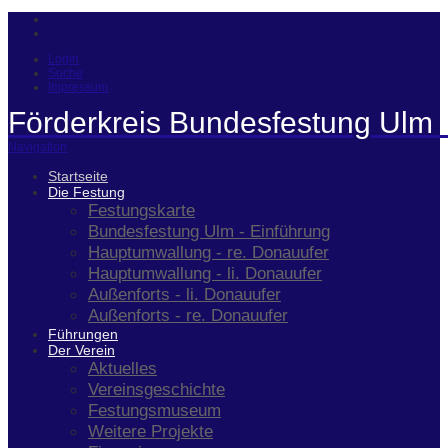
Login
Suche
Impressum
Förderkreis Bundesfestung Ulm 
Navigation
Startseite
Die Festung
Festungskarte
Bundesfestung Ulm - Einführung
Hauptumwallung - re. Donauufer
Hauptumwallung - li. Donauufer
Außenforts - li. Donauufer
Außenforts - re. Donauufer
Führungen
Der Verein
Aktuelles
Vereinsgeschichte
Festungsmuseum
Weitere Projekte