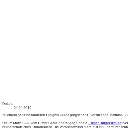
Details
04.04.2019
Zu einem ganz besonderen Ereignis wurde jüngst der 1. Vorsitzende Matthias Bur
Die im März 1997 vom Ulmer Gemeinderat gegründete „
Ulmer Bürgerstiftung
“ ve
bürgerschaftliches Engagement. Die Voraussetzung hierfür ist ein überdurchschnittli