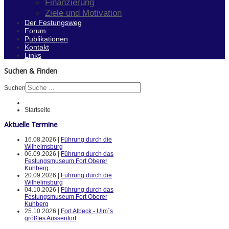
Finanzierung
Ziele und Motivation
Der Festungsweg
Forum
Publikationen
Kontakt
Links
Suchen & Finden
Suchen
Startseite
Aktuelle Termine
16.08.2026 |
Führung durch die
Wilhelmsburg
06.09.2026 |
Führung durch das
Festungsmuseum Fort Oberer
Kuhberg
20.09.2026 |
Führung durch die
Wilhelmsburg
04.10.2026 |
Führung durch das
Festungsmuseum Fort Oberer
Kuhberg
25.10.2026 |
Fort Albeck - Ulm`s
größtes Aussenfort