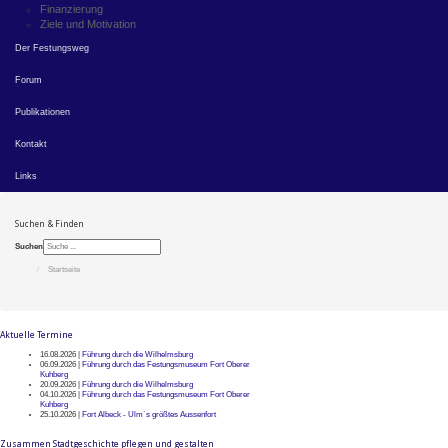
Finanzierung
Ziele und Motivation
Der Festungsweg
Forum
Publikationen
Kontakt
Links
Suchen & Finden
Suchen
Startseite
Aktuelle Termine
16.08.2026 |
Führung durch die Wilhelmsburg
06.09.2026 |
Führung durch das Festungsmuseum Fort Oberer
Kuhberg
20.09.2026 |
Führung durch die Wilhelmsburg
04.10.2026 |
Führung durch das Festungsmuseum Fort Oberer
Kuhberg
25.10.2026 |
Fort Albeck - Ulm`s größtes Aussenfort
Zusammen Stadtgeschichte pflegen und gestalten