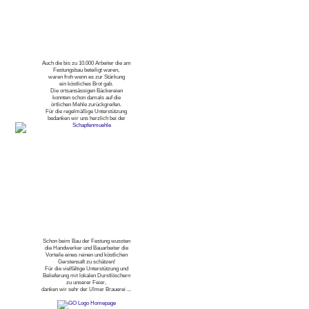
Auch die bis zu 10.000 Arbeiter die am
Festungsbau beteiligt waren,
waren froh wenn es zur Stärkung
ein köstliches Brot gab.
Die ortsansässigen Bäckereien
konnten schon damals auf die
örtlichen Mehle zurückgreifen.
Für die regelmäßige Unterstützung
bedanken wir uns herzlich bei der
Schon beim Bau der Festung wussten
die Handwerker und Bauarbeiter die
Vorteile eines reinen und köstlichen
Gerstensaft zu schätzen!
Für die vielfältige Unterstützung und
Belieferung mit lokalen Durstlöschern
zu unserer Feier,
danken wir sehr der Ulmer Brauerei ...