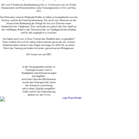
Wir vom Förderkreis Bundesfestung Ulm e. V. kümmern uns um Erhalt,
Restauration und Rekonstruktion vieler Festungswerke in Ulm und Neu-
Ulm.
Die Motivation unserer Mitglieder/Helfer ist dabei so breitgefächert wie die
Vereine, welche die Festung beherbergt. Sie reicht vom Interesse an der
historischen Bedeutung der Anlage bis hin zum Erlernen neuer
handwerklicher Tätigkeiten. Eins verbindet uns jedoch alle: Der Spaß an
der vielfältigen Arbeit in der Gemeinschaft, um Stadtgeschichte erlebbar
und für alle zugänglich zu machen.
Sie haben auch Lust, in Ihrer Freizeit das Stadtbild aktiv zu gestalten?
Dann melden Sie sich für nähere Informationen gerne bei uns. Unsere
Arbeitseinsätze starten in der Regel samstags um 8:00 Uhr an einem
Werk der Festung und enden mit einem gemeinsamen Mittagessen.
Wir freuen uns auf SIE!!
In der Vergangenheit wurden im
Festungsmuseum und im
Stadtgebiet viele Restaurierungen
durchgeführt.
Auch beim Bau des Blockhauses
wurde das Untergeschoß sowie
der Kniestock zuverlässig
und in hoher Qualität ausgeführt.
Dafür und für die Unterstützung
danken wir der Firma