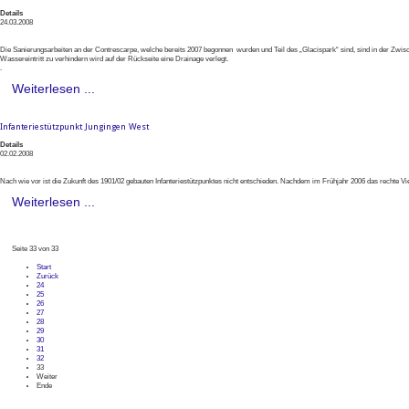
Details
24.03.2008
Die Sanierungsarbeiten an der Contrescarpe, welche bereits 2007 begonnen wurden und Teil des „Glacispark“ sind, sind in der Zwis
Wassereintritt zu verhindern wird auf der Rückseite eine Drainage verlegt.
.
Weiterlesen ...
Infanteriestützpunkt Jungingen West
Details
02.02.2008
Nach wie vor ist die Zukunft des 1901/02 gebauten Infanteriestützpunktes nicht entschieden. Nachdem im Frühjahr 2006 das rechte 
Weiterlesen ...
Seite 33 von 33
Start
Zurück
24
25
26
27
28
29
30
31
32
33
Weiter
Ende