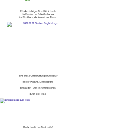
Für den richtigen Durchblick durch
die Fenster der Schießscharten
im Blockhaus, danken wir der Firma
Eine große Unterstützung erfuhren wir
bei der Planung, Lieferung und
Einbau der Türen im Untergeschoß
durch die Firma
Recht herzlichen Dank dafür!