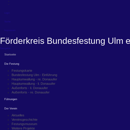
Login
Suche
Impressum
Förderkreis Bundesfestung Ulm e
Navigation
Startseite
Die Festung
Festungskarte
Bundesfestung Ulm - Einführung
Hauptumwallung - re. Donauufer
Hauptumwallung - li. Donauufer
Außenforts - li. Donauufer
Außenforts - re. Donauufer
Führungen
Der Verein
Aktuelles
Vereinsgeschichte
Festungsmuseum
Weitere Projekte