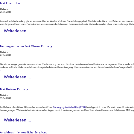
Fort Friedrichsau
Details
25.05.2008
Eine erfreuliche Meldung gibt es aus dem kleinen Werk im Ulmer Naherholungsgebiet. Nachdem die Bären vor 2 Jahren in ihr neues Ge
war, lange Zeit leer. Durch Vandalismus wurden dann die hölzernen Türen zerstört – die Gebäude standen offen. Das zuständige Ge
Weiterlesen ...
Festungsmuseum Fort Oberer Kuhberg
Details
27.04.2008
Bereits im vergangen Jahr wurde mit der Restaurierung der vom Einsturz bedrohten rechten Contrescarpe begonnen. Die erforderlic
in diesem Abschnitt den ebenfalls einsturzgefährdeten mittleren Ausgang. Hierzu wurde extra ein „Mini-Baustellenkran“ angeschafft,
.
Weiterlesen ...
Fort Unterer Kuhberg
Details
05.04.2008
Im Rahmen der Aktion „Ulmsauber – mach mit“ der
Entsorgungsbetriebe Ulm (EBU)
beteiligte sich unser Verein in einer Sonderak
herausgezogen. Weitere Arbeitseinsätze sollen folgen, da sich in den angrenzenden Gewölben ebenfalls mehrere Kubikmeter Müll a
.
Weiterlesen ...
Anschlusslinie, westliche Bergfront