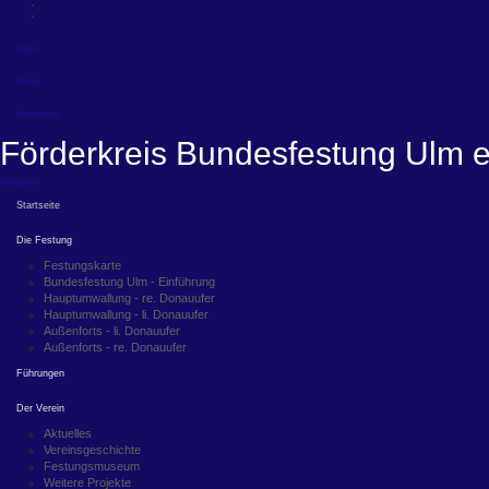
Login
Suche
Impressum
Förderkreis Bundesfestung Ulm e
Navigation
Startseite
Die Festung
Festungskarte
Bundesfestung Ulm - Einführung
Hauptumwallung - re. Donauufer
Hauptumwallung - li. Donauufer
Außenforts - li. Donauufer
Außenforts - re. Donauufer
Führungen
Der Verein
Aktuelles
Vereinsgeschichte
Festungsmuseum
Weitere Projekte