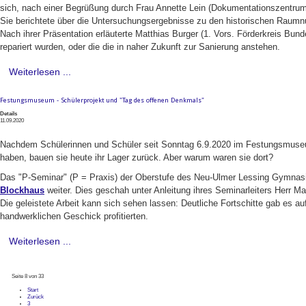
sich, nach einer Begrüßung durch Frau Annette Lein (Dokumentationszentrum
Sie berichtete über die Untersuchungsergebnisse zu den historischen Raum
Nach ihrer Präsentation erläuterte Matthias Burger (1. Vors. Förderkreis Bu
repariert wurden, oder die die in naher Zukunft zur Sanierung anstehen.
Weiterlesen ...
Festungsmuseum - Schülerprojekt und "Tag des offenen Denkmals"
Details
11.09.2020
Nachdem Schülerinnen und Schüler seit Sonntag 6.9.2020 im Festungsmuseum 
haben, bauen sie heute ihr Lager zurück. Aber warum waren sie dort?
Das "P-Seminar" (P = Praxis) der Oberstufe des Neu-Ulmer Lessing Gymnasi
Blockhaus
weiter. Dies geschah unter Anleitung ihres Seminarleiters Herr Ma
Die geleistete Arbeit kann sich sehen lassen: Deutliche Fortschitte gab es 
handwerklichen Geschick profitierten.
Weiterlesen ...
Seite 8 von 33
Start
Zurück
3