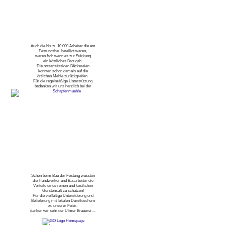
Auch die bis zu 10.000 Arbeiter die am
Festungsbau beteiligt waren,
waren froh wenn es zur Stärkung
ein köstliches Brot gab.
Die ortsansässigen Bäckereien
konnten schon damals auf die
örtlichen Mehle zurückgreifen.
Für die regelmäßige Unterstützung
bedanken wir uns herzlich bei der
Schon beim Bau der Festung wussten
die Handwerker und Bauarbeiter die
Vorteile eines reinen und köstlichen
Gerstensaft zu schätzen!
Für die vielfältige Unterstützung und
Belieferung mit lokalen Durstlöschern
zu unserer Feier,
danken wir sehr der Ulmer Brauerei ...