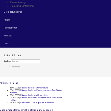
Finanzierung
Ziele und Motivation
Der Festungsweg
Forum
Publikationen
Kontakt
Links
Suchen & Finden
Suchen
Startseite
Aktuelle Termine
16.08.2026 |
Führung durch die Wilhelmsburg
06.09.2026 |
Führung durch das Festungsmuseum Fort Oberer
Kuhberg
20.09.2026 |
Führung durch die Wilhelmsburg
04.10.2026 |
Führung durch das Festungsmuseum Fort Oberer
Kuhberg
25.10.2026 |
Fort Albeck - Ulm`s größtes Aussenfort
Zusammen Stadtgeschichte pflegen und gestalten