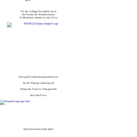
Für den richtigen Durchblick durch
die Fenster der Schießscharten
im Blockhaus, danken wir der Firma
Eine große Unterstützung erfuhren wir
bei der Planung, Lieferung und
Einbau der Türen im Untergeschoß
durch die Firma
Recht herzlichen Dank dafür!