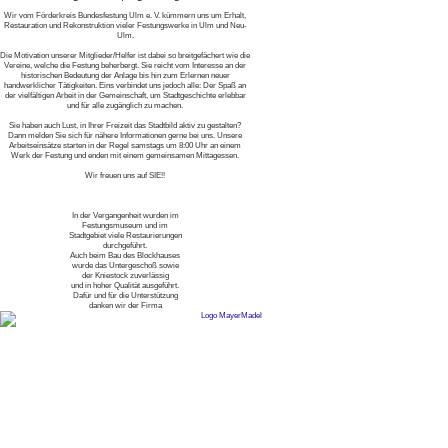
Wir vom Förderkreis Bundesfestung Ulm e. V. kümmern uns um Erhalt,
Restauration und Rekonstruktion vieler Festungswerke in Ulm und Neu-
Ulm.
Die Motivation unserer Mitglieder/Helfer ist dabei so breitgefächert wie die
Vereine, welche die Festung beherbergt. Sie reicht vom Interesse an der
historischen Bedeutung der Anlage bis hin zum Erlernen neuer
handwerklicher Tätigkeiten. Eins verbindet uns jedoch alle: Der Spaß an
der vielfältigen Arbeit in der Gemeinschaft, um Stadtgeschichte erlebbar
und für alle zugänglich zu machen.
Sie haben auch Lust, in Ihrer Freizeit das Stadtbild aktiv zu gestalten?
Dann melden Sie sich für nähere Informationen gerne bei uns. Unsere
Arbeitseinsätze starten in der Regel samstags um 8:00 Uhr an einem
Werk der Festung und enden mit einem gemeinsamen Mittagessen.
Wir freuen uns auf SIE!!
In der Vergangenheit wurden im
Festungsmuseum und im
Stadtgebiet viele Restaurierungen
durchgeführt.
Auch beim Bau des Blockhauses
wurde das Untergeschoß sowie
der Kniestock zuverlässig
und in hoher Qualität ausgeführt.
Dafür und für die Unterstützung
danken wir der Firma