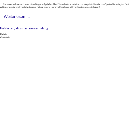
Dem aufmerksamen Leser ist es längst aufgefallen: Der Förderkreis arbeitet schon längst nicht mehr „nur“ jeden Samstag im Fes
zahlreiche, sehr motivierte Mitglieder haben, die im Team viel Spaß am aktiven Denkmalschutz haben!
Weiterlesen ...
Bericht der Jahreshauptversammlung
Details
24.07.2017