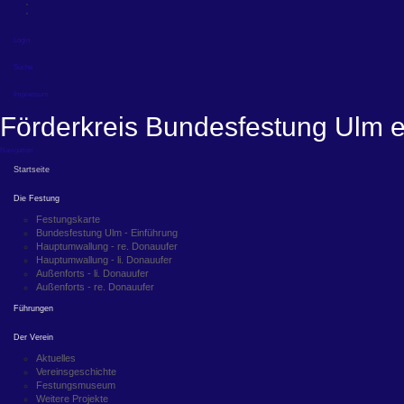
Login
Suche
Impressum
Förderkreis Bundesfestung Ulm e
Navigation
Startseite
Die Festung
Festungskarte
Bundesfestung Ulm - Einführung
Hauptumwallung - re. Donauufer
Hauptumwallung - li. Donauufer
Außenforts - li. Donauufer
Außenforts - re. Donauufer
Führungen
Der Verein
Aktuelles
Vereinsgeschichte
Festungsmuseum
Weitere Projekte