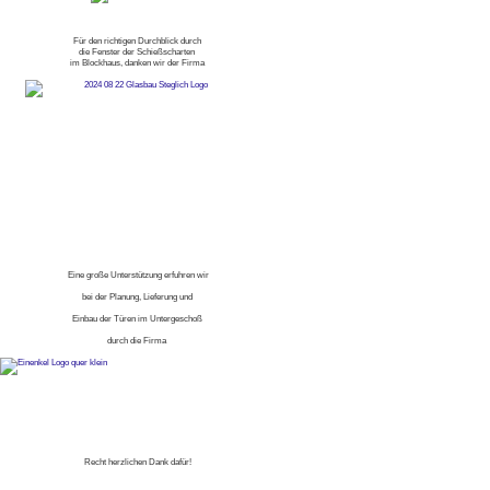
Für den richtigen Durchblick durch
die Fenster der Schießscharten
im Blockhaus, danken wir der Firma
Eine große Unterstützung erfuhren wir
bei der Planung, Lieferung und
Einbau der Türen im Untergeschoß
durch die Firma
Recht herzlichen Dank dafür!