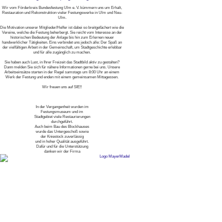
Wir vom Förderkreis Bundesfestung Ulm e. V. kümmern uns um Erhalt,
Restauration und Rekonstruktion vieler Festungswerke in Ulm und Neu-
Ulm.
Die Motivation unserer Mitglieder/Helfer ist dabei so breitgefächert wie die
Vereine, welche die Festung beherbergt. Sie reicht vom Interesse an der
historischen Bedeutung der Anlage bis hin zum Erlernen neuer
handwerklicher Tätigkeiten. Eins verbindet uns jedoch alle: Der Spaß an
der vielfältigen Arbeit in der Gemeinschaft, um Stadtgeschichte erlebbar
und für alle zugänglich zu machen.
Sie haben auch Lust, in Ihrer Freizeit das Stadtbild aktiv zu gestalten?
Dann melden Sie sich für nähere Informationen gerne bei uns. Unsere
Arbeitseinsätze starten in der Regel samstags um 8:00 Uhr an einem
Werk der Festung und enden mit einem gemeinsamen Mittagessen.
Wir freuen uns auf SIE!!
In der Vergangenheit wurden im
Festungsmuseum und im
Stadtgebiet viele Restaurierungen
durchgeführt.
Auch beim Bau des Blockhauses
wurde das Untergeschoß sowie
der Kniestock zuverlässig
und in hoher Qualität ausgeführt.
Dafür und für die Unterstützung
danken wir der Firma