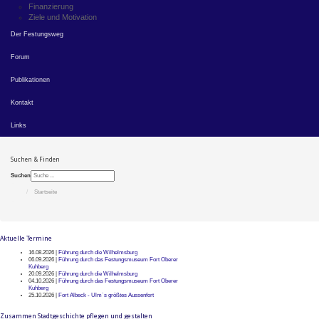
Finanzierung
Ziele und Motivation
Der Festungsweg
Forum
Publikationen
Kontakt
Links
Suchen & Finden
Suchen
Startseite
Aktuelle Termine
16.08.2026 |
Führung durch die Wilhelmsburg
06.09.2026 |
Führung durch das Festungsmuseum Fort Oberer
Kuhberg
20.09.2026 |
Führung durch die Wilhelmsburg
04.10.2026 |
Führung durch das Festungsmuseum Fort Oberer
Kuhberg
25.10.2026 |
Fort Albeck - Ulm`s größtes Aussenfort
Zusammen Stadtgeschichte pflegen und gestalten