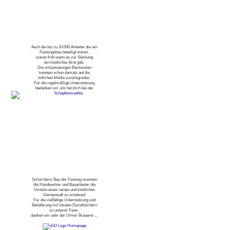
Auch die bis zu 10.000 Arbeiter die am
Festungsbau beteiligt waren,
waren froh wenn es zur Stärkung
ein köstliches Brot gab.
Die ortsansässigen Bäckereien
konnten schon damals auf die
örtlichen Mehle zurückgreifen.
Für die regelmäßige Unterstützung
bedanken wir uns herzlich bei der
Schon beim Bau der Festung wussten
die Handwerker und Bauarbeiter die
Vorteile eines reinen und köstlichen
Gerstensaft zu schätzen!
Für die vielfältige Unterstützung und
Belieferung mit lokalen Durstlöschern
zu unserer Feier,
danken wir sehr der Ulmer Brauerei ...