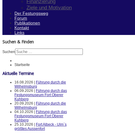
Finanzierung
Ziele und Motivation
Der Festungsweg
Forum
Publikationen
Kontakt
Links
Suchen & Finden
Suchen
Startseite
Aktuelle Termine
16.08.2026 |
Führung durch die
Wilhelmsburg
06.09.2026 |
Führung durch das
Festungsmuseum Fort Oberer
Kuhberg
20.09.2026 |
Führung durch die
Wilhelmsburg
04.10.2026 |
Führung durch das
Festungsmuseum Fort Oberer
Kuhberg
25.10.2026 |
Fort Albeck - Ulm`s
größtes Aussenfort