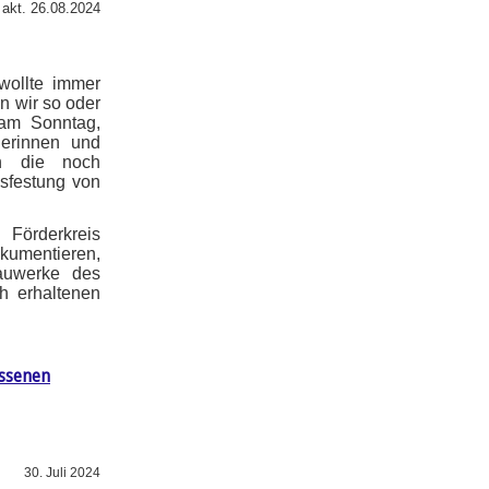
akt. 26.08.2024
wollte immer
n wir so oder
 am Sonntag,
herinnen und
ch die noch
sfestung von
Förderkreis
umentieren,
Bauwerke des
h erhaltenen
ssenen
30. Juli 2024