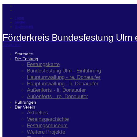
Login
Suche
Impressum
Förderkreis Bundesfestung Ulm 
Navigation
Startseite
Die Festung
Festungskarte
Bundesfestung Ulm - Einführung
Hauptumwallung - re. Donauufer
Hauptumwallung - li. Donauufer
Außenforts - li. Donauufer
Außenforts - re. Donauufer
Führungen
Der Verein
Aktuelles
Vereinsgeschichte
Festungsmuseum
Weitere Projekte