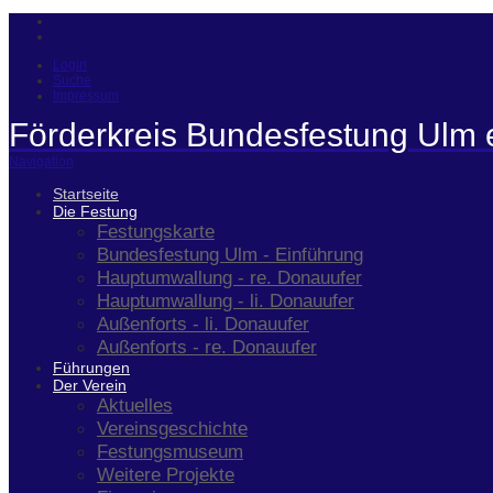
Login
Suche
Impressum
Förderkreis Bundesfestung Ulm 
Navigation
Startseite
Die Festung
Festungskarte
Bundesfestung Ulm - Einführung
Hauptumwallung - re. Donauufer
Hauptumwallung - li. Donauufer
Außenforts - li. Donauufer
Außenforts - re. Donauufer
Führungen
Der Verein
Aktuelles
Vereinsgeschichte
Festungsmuseum
Weitere Projekte