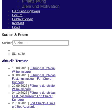
Finanzierung
Ziele und Motivation
Der Festungsweg
Forum
Publikationen
Kontakt
Links
Suchen & Finden
Suchen
Startseite
Aktuelle Termine
16.08.2026 |
Führung durch die
Wilhelmsburg
06.09.2026 |
Führung durch das
Festungsmuseum Fort Oberer
Kuhberg
20.09.2026 |
Führung durch die
Wilhelmsburg
04.10.2026 |
Führung durch das
Festungsmuseum Fort Oberer
Kuhberg
25.10.2026 |
Fort Albeck - Ulm`s
größtes Aussenfort