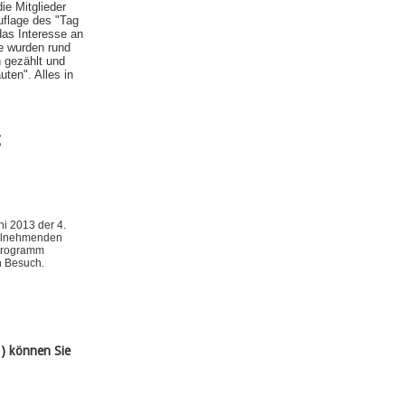
ie Mitglieder
uflage des "Tag
das Interesse an
e wurden rund
 gezählt und
uten". Alles in
g
ni 2013 der 4.
teilnehmenden
Programm
n Besuch.
) können Sie