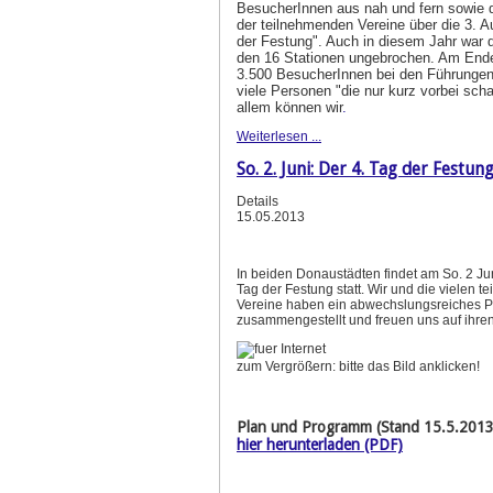
BesucherInnen aus nah und fern sowie d
der teilnehmenden Vereine über die 3. A
der Festung". Auch in diesem Jahr war 
den 16 Stationen ungebrochen. Am End
3.500 BesucherInnen bei den Führungen
viele Personen "die nur kurz vorbei scha
allem können wir
.
Weiterlesen ...
So. 2. Juni: Der 4. Tag der Festun
Details
15.05.2013
In beiden Donaustädten findet am So. 2 Ju
Tag der Festung statt. Wir und die vielen 
Vereine haben ein abwechslungsreiches 
zusammengestellt und freuen uns auf ihre
zum Vergrößern: bitte das Bild anklicken!
Plan und Programm (Stand 15.5.2013
hier herunterladen (PDF)