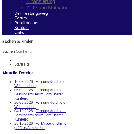
Finanzierung
Ziele und Motivation
Der Festungsweg
Forum
Publikationen
Kontakt
Links
Suchen & Finden
Suchen
Startseite
Aktuelle Termine
16.08.2026 |
Führung durch die
Wilhelmsburg
06.09.2026 |
Führung durch das
Festungsmuseum Fort Oberer
Kuhberg
20.09.2026 |
Führung durch die
Wilhelmsburg
04.10.2026 |
Führung durch das
Festungsmuseum Fort Oberer
Kuhberg
25.10.2026 |
Fort Albeck - Ulm`s
größtes Aussenfort