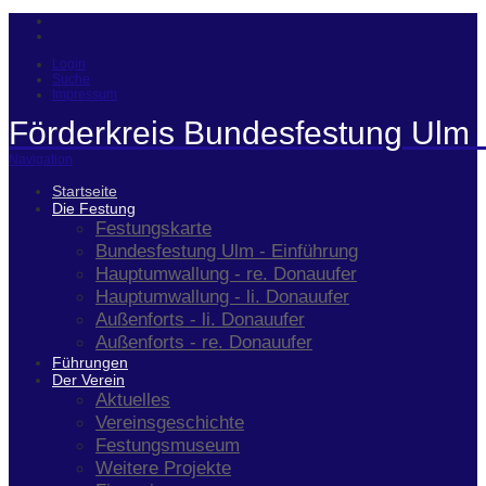
Login
Suche
Impressum
Förderkreis Bundesfestung Ulm 
Navigation
Startseite
Die Festung
Festungskarte
Bundesfestung Ulm - Einführung
Hauptumwallung - re. Donauufer
Hauptumwallung - li. Donauufer
Außenforts - li. Donauufer
Außenforts - re. Donauufer
Führungen
Der Verein
Aktuelles
Vereinsgeschichte
Festungsmuseum
Weitere Projekte