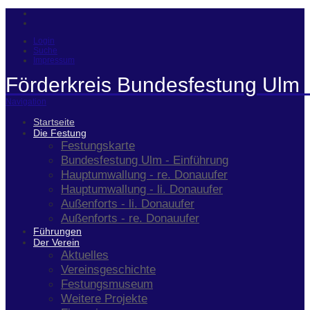
Login
Suche
Impressum
Förderkreis Bundesfestung Ulm 
Navigation
Startseite
Die Festung
Festungskarte
Bundesfestung Ulm - Einführung
Hauptumwallung - re. Donauufer
Hauptumwallung - li. Donauufer
Außenforts - li. Donauufer
Außenforts - re. Donauufer
Führungen
Der Verein
Aktuelles
Vereinsgeschichte
Festungsmuseum
Weitere Projekte