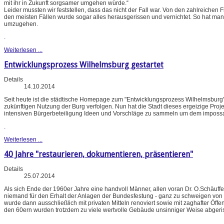
mit ihr in Zukunft sorgsamer umgehen würde.“
Leider mussten wir feststellen, dass das nicht der Fall war. Von den zahlreichen 
den meisten Fällen wurde sogar alles herausgerissen und vernichtet. So hat
umzugehen.
.
Weiterlesen ...
Entwicklungsprozess Wilhelmsburg gestartet
Details
14.10.2014
Seit heute ist die städtische Homepage zum "Entwicklungsprozess Wilhelmsburg" 
zukünftigen Nutzung der Burg verfolgen. Nun hat die Stadt dieses ergeizige Pro
intensiven Bürgerbeteiligung Ideen und Vorschläge zu sammeln um dem impos
.
Weiterlesen ...
40 Jahre "restaurieren, dokumentieren, präsentieren"
Details
25.07.2014
Als sich Ende der 1960er Jahre eine handvoll Männer, allen voran Dr. O.Schäuff
niemand für den Erhalt der Anlagen der Bundesfestung - ganz zu schweigen von 
wurde dann ausschließlich mit privaten Mitteln renoviert sowie mit zaghafter Öffe
den 60ern wurden trotzdem zu viele wertvolle Gebäude unsinniger Weise abgeri
.