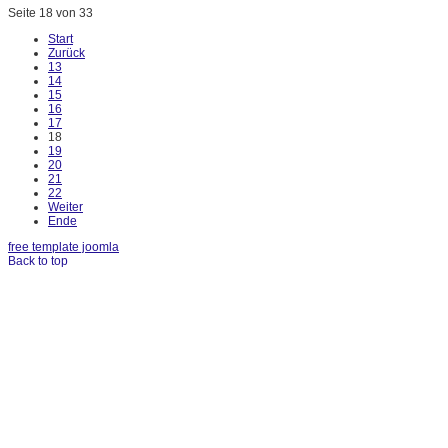
Seite 18 von 33
Start
Zurück
13
14
15
16
17
18
19
20
21
22
Weiter
Ende
free template joomla
Back to top