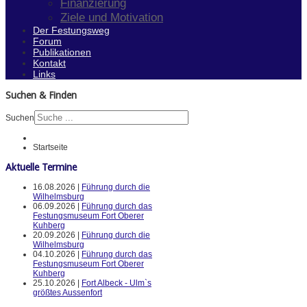
Finanzierung
Ziele und Motivation
Der Festungsweg
Forum
Publikationen
Kontakt
Links
Suchen & Finden
Suchen
Startseite
Aktuelle Termine
16.08.2026 |
Führung durch die
Wilhelmsburg
06.09.2026 |
Führung durch das
Festungsmuseum Fort Oberer
Kuhberg
20.09.2026 |
Führung durch die
Wilhelmsburg
04.10.2026 |
Führung durch das
Festungsmuseum Fort Oberer
Kuhberg
25.10.2026 |
Fort Albeck - Ulm`s
größtes Aussenfort