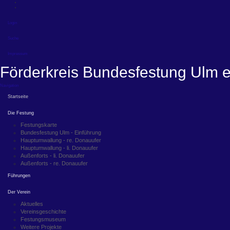
Login
Suche
Impressum
Förderkreis Bundesfestung Ulm e
Navigation
Startseite
Die Festung
Festungskarte
Bundesfestung Ulm - Einführung
Hauptumwallung - re. Donauufer
Hauptumwallung - li. Donauufer
Außenforts - li. Donauufer
Außenforts - re. Donauufer
Führungen
Der Verein
Aktuelles
Vereinsgeschichte
Festungsmuseum
Weitere Projekte