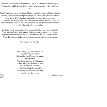
Wir vom Förderkreis Bundesfestung Ulm e. V. kümmern uns um Erhalt,
Restauration und Rekonstruktion vieler Festungswerke in Ulm und Neu-
Ulm.
Die Motivation unserer Mitglieder/Helfer ist dabei so breitgefächert wie die
Vereine, welche die Festung beherbergt. Sie reicht vom Interesse an der
historischen Bedeutung der Anlage bis hin zum Erlernen neuer
handwerklicher Tätigkeiten. Eins verbindet uns jedoch alle: Der Spaß an
der vielfältigen Arbeit in der Gemeinschaft, um Stadtgeschichte erlebbar
und für alle zugänglich zu machen.
Sie haben auch Lust, in Ihrer Freizeit das Stadtbild aktiv zu gestalten?
Dann melden Sie sich für nähere Informationen gerne bei uns. Unsere
Arbeitseinsätze starten in der Regel samstags um 8:00 Uhr an einem
Werk der Festung und enden mit einem gemeinsamen Mittagessen.
Wir freuen uns auf SIE!!
In der Vergangenheit wurden im
Festungsmuseum und im
Stadtgebiet viele Restaurierungen
durchgeführt.
Auch beim Bau des Blockhauses
wurde das Untergeschoß sowie
der Kniestock zuverlässig
und in hoher Qualität ausgeführt.
Dafür und für die Unterstützung
danken wir der Firma