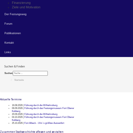
Finanzierung
Ziele und Motivation
Der Festungsweg
Forum
Publikationen
Kontakt
Links
Suchen & Finden
Suchen
Startseite
Aktuelle Termine
16.08.2026 |
Führung durch die Wilhelmsburg
06.09.2026 |
Führung durch das Festungsmuseum Fort Oberer
Kuhberg
20.09.2026 |
Führung durch die Wilhelmsburg
04.10.2026 |
Führung durch das Festungsmuseum Fort Oberer
Kuhberg
25.10.2026 |
Fort Albeck - Ulm`s größtes Aussenfort
Zusammen Stadtgeschichte pflegen und gestalten