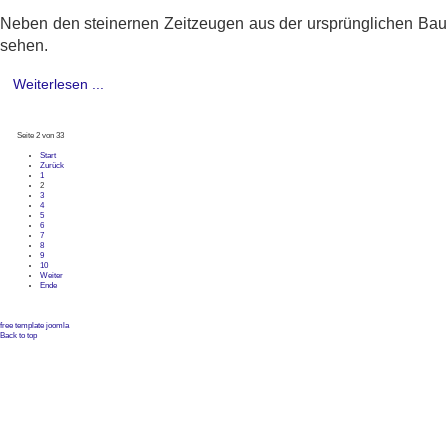
Neben den steinernen Zeitzeugen aus der ursprünglichen Baup
sehen.
Weiterlesen ...
Seite 2 von 33
Start
Zurück
1
2
3
4
5
6
7
8
9
10
Weiter
Ende
free template joomla
Back to top