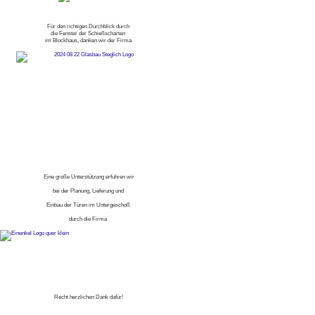
Für den richtigen Durchblick durch
die Fenster der Schießscharten
im Blockhaus, danken wir der Firma
Eine große Unterstützung erfuhren wir
bei der Planung, Lieferung und
Einbau der Türen im Untergeschoß
durch die Firma
Recht herzlichen Dank dafür!