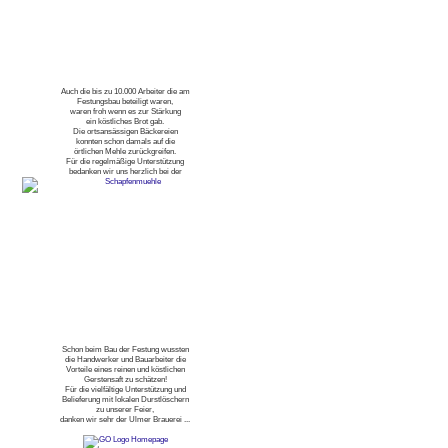
Auch die bis zu 10.000 Arbeiter die am
Festungsbau beteiligt waren,
waren froh wenn es zur Stärkung
ein köstliches Brot gab.
Die ortsansässigen Bäckereien
konnten schon damals auf die
örtlichen Mehle zurückgreifen.
Für die regelmäßige Unterstützung
bedanken wir uns herzlich bei der
Schon beim Bau der Festung wussten
die Handwerker und Bauarbeiter die
Vorteile eines reinen und köstlichen
Gerstensaft zu schätzen!
Für die vielfältige Unterstützung und
Belieferung mit lokalen Durstlöschern
zu unserer Feier,
danken wir sehr der Ulmer Brauerei ...