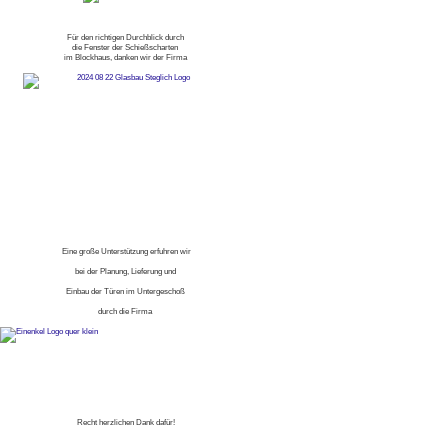
Für den richtigen Durchblick durch
die Fenster der Schießscharten
im Blockhaus, danken wir der Firma
Eine große Unterstützung erfuhren wir
bei der Planung, Lieferung und
Einbau der Türen im Untergeschoß
durch die Firma
Recht herzlichen Dank dafür!