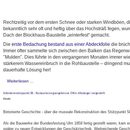
Rechtzeitig vor dem ersten Schnee oder starken Windböen, d
bekanntlich sehr oft und heftig über das Hochsträß fegen, wu
Dach der Blockhaus-Baustelle „winterfest“ gemacht.
Die
erste Bedachung bestand aus einer Abdeckfolie
die brüch
Immer öfter sammelte sich zwischen den Balken das Regenw
"Mulden". Dies führte in den vergangenen Monaten immer wi
stärkerem Wassereinbruch in die Rohbaustelle – dringend mu
dauerhafte Lösung her!
Weiterlesen ...
Infanteriestützpunkt 58 - Restaurierungsergebnisse OBin Albsteiger vorgestellt
Details
Betonierte Geschichte - über die museale Rekonstruktion des Stützpunkt 5
Als die Bauwerke der Bundesfestung Ulm 1859 fertig gestellt waren, kam 
später zu neuen Entwicklungen der Geschütztechnik. Weitreichende Gesch