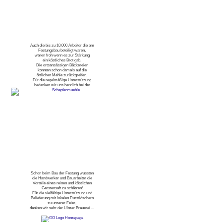
Auch die bis zu 10.000 Arbeiter die am
Festungsbau beteiligt waren,
waren froh wenn es zur Stärkung
ein köstliches Brot gab.
Die ortsansässigen Bäckereien
konnten schon damals auf die
örtlichen Mehle zurückgreifen.
Für die regelmäßige Unterstützung
bedanken wir uns herzlich bei der
Schon beim Bau der Festung wussten
die Handwerker und Bauarbeiter die
Vorteile eines reinen und köstlichen
Gerstensaft zu schätzen!
Für die vielfältige Unterstützung und
Belieferung mit lokalen Durstlöschern
zu unserer Feier,
danken wir sehr der Ulmer Brauerei ...