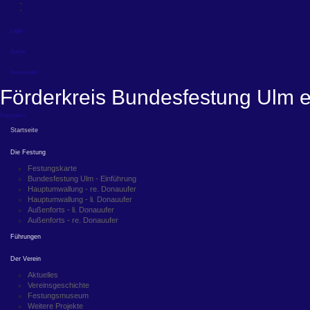
Login
Suche
Impressum
Förderkreis Bundesfestung Ulm e
Navigation
Startseite
Die Festung
Festungskarte
Bundesfestung Ulm - Einführung
Hauptumwallung - re. Donauufer
Hauptumwallung - li. Donauufer
Außenforts - li. Donauufer
Außenforts - re. Donauufer
Führungen
Der Verein
Aktuelles
Vereinsgeschichte
Festungsmuseum
Weitere Projekte