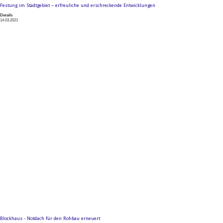
Festung im Stadtgebiet – erfreuliche und erschreckende Entwicklungen
Details
14.03.2021
Blockhaus - Notdach für den Rohbau erneuert