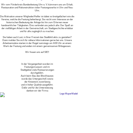
Wir vom Förderkreis Bundesfestung Ulm e. V. kümmern uns um Erhalt,
Restauration und Rekonstruktion vieler Festungswerke in Ulm und Neu-
Ulm.
Die Motivation unserer Mitglieder/Helfer ist dabei so breitgefächert wie die
Vereine, welche die Festung beherbergt. Sie reicht vom Interesse an der
historischen Bedeutung der Anlage bis hin zum Erlernen neuer
handwerklicher Tätigkeiten. Eins verbindet uns jedoch alle: Der Spaß an
der vielfältigen Arbeit in der Gemeinschaft, um Stadtgeschichte erlebbar
und für alle zugänglich zu machen.
Sie haben auch Lust, in Ihrer Freizeit das Stadtbild aktiv zu gestalten?
Dann melden Sie sich für nähere Informationen gerne bei uns. Unsere
Arbeitseinsätze starten in der Regel samstags um 8:00 Uhr an einem
Werk der Festung und enden mit einem gemeinsamen Mittagessen.
Wir freuen uns auf SIE!!
In der Vergangenheit wurden im
Festungsmuseum und im
Stadtgebiet viele Restaurierungen
durchgeführt.
Auch beim Bau des Blockhauses
wurde das Untergeschoß sowie
der Kniestock zuverlässig
und in hoher Qualität ausgeführt.
Dafür und für die Unterstützung
danken wir der Firma