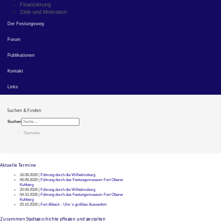
Finanzierung
Ziele und Motivation
Der Festungsweg
Forum
Publikationen
Kontakt
Links
Suchen & Finden
Suchen
Startseite
Aktuelle Termine
16.08.2026 |
Führung durch die Wilhelmsburg
06.09.2026 |
Führung durch das Festungsmuseum Fort Oberer
Kuhberg
20.09.2026 |
Führung durch die Wilhelmsburg
04.10.2026 |
Führung durch das Festungsmuseum Fort Oberer
Kuhberg
25.10.2026 |
Fort Albeck - Ulm`s größtes Aussenfort
Zusammen Stadtgeschichte pflegen und gestalten