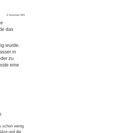
6. November 2021
ie
rde das
ig wurde.
asser in
eder zu
sste eine
8
es schon wenig
ütze und die