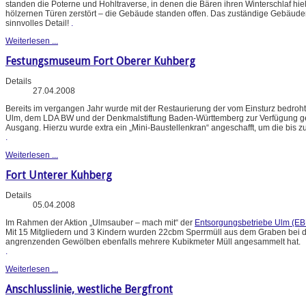
standen die Poterne und Hohltraverse, in denen die Bären ihren Winterschlaf hie
hölzernen Türen zerstört – die Gebäude standen offen. Das zuständige Gebäud
sinnvolles Detail!
.
Weiterlesen ...
Festungsmuseum Fort Oberer Kuhberg
Details
27.04.2008
Bereits im vergangen Jahr wurde mit der Restaurierung der vom Einsturz bedroht
Ulm, dem LDA BW und der Denkmalstiftung Baden-Württemberg zur Verfügung gestel
Ausgang. Hierzu wurde extra ein „Mini-Baustellenkran“ angeschafft, um die bis 
.
Weiterlesen ...
Fort Unterer Kuhberg
Details
05.04.2008
Im Rahmen der Aktion „Ulmsauber – mach mit“ der
Entsorgungsbetriebe Ulm (EB
Mit 15 Mitgliedern und 3 Kindern wurden 22cbm Sperrmüll aus dem Graben bei de
angrenzenden Gewölben ebenfalls mehrere Kubikmeter Müll angesammelt hat.
.
Weiterlesen ...
Anschlusslinie, westliche Bergfront