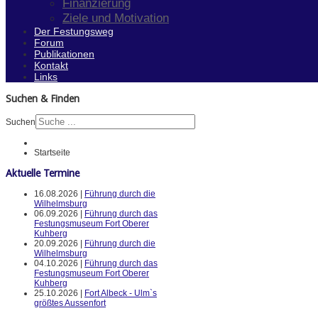
Finanzierung
Ziele und Motivation
Der Festungsweg
Forum
Publikationen
Kontakt
Links
Suchen & Finden
Suchen
Startseite
Aktuelle Termine
16.08.2026 |
Führung durch die
Wilhelmsburg
06.09.2026 |
Führung durch das
Festungsmuseum Fort Oberer
Kuhberg
20.09.2026 |
Führung durch die
Wilhelmsburg
04.10.2026 |
Führung durch das
Festungsmuseum Fort Oberer
Kuhberg
25.10.2026 |
Fort Albeck - Ulm`s
größtes Aussenfort