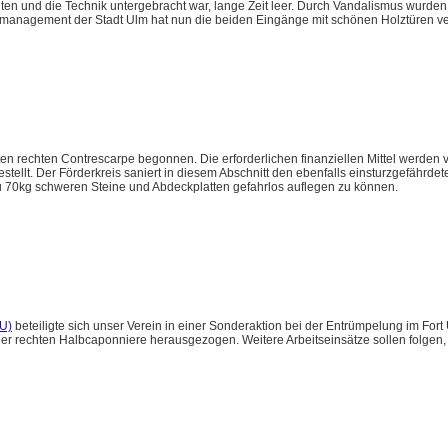
lten und die Technik untergebracht war, lange Zeit leer. Durch Vandalismus wurde
emanagement der Stadt Ulm hat nun die beiden Eingänge mit schönen Holztüren v
en rechten Contrescarpe begonnen. Die erforderlichen finanziellen Mittel werden v
lt. Der Förderkreis saniert in diesem Abschnitt den ebenfalls einsturzgefährdete
zu 70kg schweren Steine und Abdeckplatten gefahrlos auflegen zu können.
U)
beteiligte sich unser Verein in einer Sonderaktion bei der Entrümpelung im Fort
r rechten Halbcaponniere herausgezogen. Weitere Arbeitseinsätze sollen folgen, 