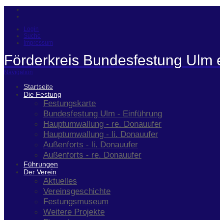
Login
Suche
Impressum
Förderkreis Bundesfestung Ulm 
Navigation
Startseite
Die Festung
Festungskarte
Bundesfestung Ulm - Einführung
Hauptumwallung - re. Donauufer
Hauptumwallung - li. Donauufer
Außenforts - li. Donauufer
Außenforts - re. Donauufer
Führungen
Der Verein
Aktuelles
Vereinsgeschichte
Festungsmuseum
Weitere Projekte