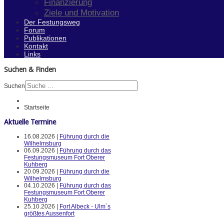
Finanzierung
Ziele und Motivation
Der Festungsweg
Forum
Publikationen
Kontakt
Links
Suchen & Finden
Suchen
Startseite
Aktuelle Termine
16.08.2026 |
Führung durch die
Wilhelmsburg
06.09.2026 |
Führung durch das
Festungsmuseum Fort Oberer
Kuhberg
20.09.2026 |
Führung durch die
Wilhelmsburg
04.10.2026 |
Führung durch das
Festungsmuseum Fort Oberer
Kuhberg
25.10.2026 |
Fort Albeck - Ulm`s
größtes Aussenfort