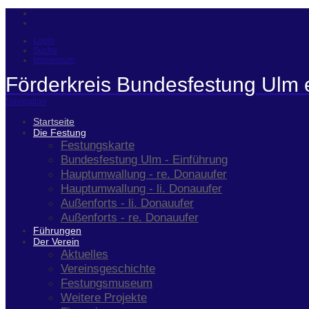
Login
Suche
Impressum
Förderkreis Bundesfestung Ulm 
Navigation
Startseite
Die Festung
Festungskarte
Bundesfestung Ulm - Einführung
Hauptumwallung - re. Donauufer
Hauptumwallung - li. Donauufer
Außenforts - li. Donauufer
Außenforts - re. Donauufer
Führungen
Der Verein
Aktuelles
Vereinsgeschichte
Festungsmuseum
Weitere Projekte