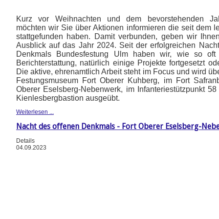
Kurz vor Weihnachten und dem bevorstehenden Jah
möchten wir Sie über Aktionen informieren die seit dem le
stattgefunden haben. Damit verbunden, geben wir Ihne
Ausblick auf das Jahr 2024. Seit der erfolgreichen Nach
Denkmals Bundesfestung Ulm haben wir, wie so oft
Berichterstattung, natürlich einige Projekte fortgesetzt o
Die aktive, ehrenamtlich Arbeit steht im Focus und wird ü
Festungsmuseum Fort Oberer Kuhberg, im Fort Safranb
Oberer Eselsberg-Nebenwerk, im Infanteriestützpunkt 58
Kienlesbergbastion ausgeübt.
Weiterlesen ...
Nacht des offenen Denkmals - Fort Oberer Eselsberg-Neb
Details
04.09.2023