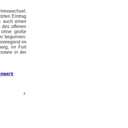
reswechsel,
tzten Eintrag
n auch einen
t des offenen
 ohne große
der begonnen.
berwiegend im
erg, im Fort
 sowie in der
enwerk
4.