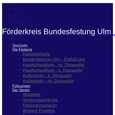
Login
Suche
Impressum
Förderkreis Bundesfestung Ulm 
Navigation
Startseite
Die Festung
Festungskarte
Bundesfestung Ulm - Einführung
Hauptumwallung - re. Donauufer
Hauptumwallung - li. Donauufer
Außenforts - li. Donauufer
Außenforts - re. Donauufer
Führungen
Der Verein
Aktuelles
Vereinsgeschichte
Festungsmuseum
Weitere Projekte