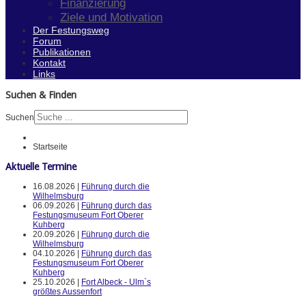
Finanzierung
Ziele und Motivation
Der Festungsweg
Forum
Publikationen
Kontakt
Links
Suchen & Finden
Suchen
Startseite
Aktuelle Termine
16.08.2026 |
Führung durch die
Wilhelmsburg
06.09.2026 |
Führung durch das
Festungsmuseum Fort Oberer
Kuhberg
20.09.2026 |
Führung durch die
Wilhelmsburg
04.10.2026 |
Führung durch das
Festungsmuseum Fort Oberer
Kuhberg
25.10.2026 |
Fort Albeck - Ulm`s
größtes Aussenfort