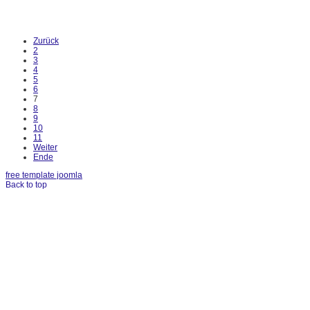
Zurück
2
3
4
5
6
7
8
9
10
11
Weiter
Ende
free template joomla
Back to top