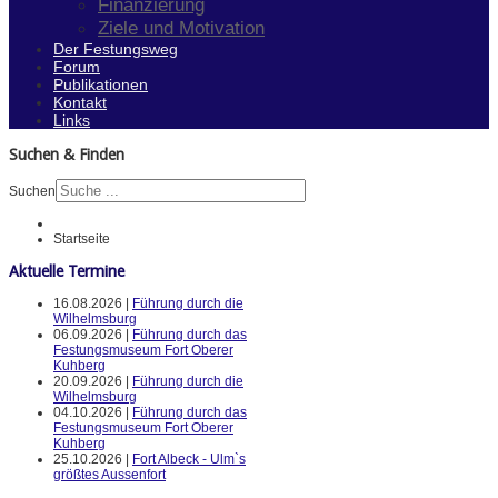
Finanzierung
Ziele und Motivation
Der Festungsweg
Forum
Publikationen
Kontakt
Links
Suchen & Finden
Suchen
Startseite
Aktuelle Termine
16.08.2026 |
Führung durch die
Wilhelmsburg
06.09.2026 |
Führung durch das
Festungsmuseum Fort Oberer
Kuhberg
20.09.2026 |
Führung durch die
Wilhelmsburg
04.10.2026 |
Führung durch das
Festungsmuseum Fort Oberer
Kuhberg
25.10.2026 |
Fort Albeck - Ulm`s
größtes Aussenfort