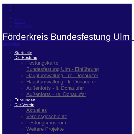
Login
Suche
Impressum
Förderkreis Bundesfestung Ulm 
Navigation
Startseite
Die Festung
Festungskarte
Bundesfestung Ulm - Einführung
Hauptumwallung - re. Donauufer
Hauptumwallung - li. Donauufer
Außenforts - li. Donauufer
Außenforts - re. Donauufer
Führungen
Der Verein
Aktuelles
Vereinsgeschichte
Festungsmuseum
Weitere Projekte