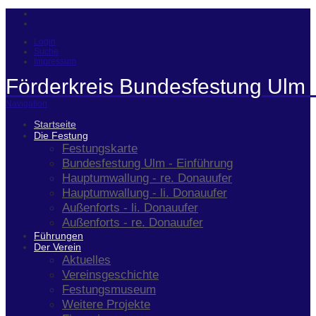
Login
Suche
Impressum
Förderkreis Bundesfestung Ulm 
Navigation
Startseite
Die Festung
Festungskarte
Bundesfestung Ulm - Einführung
Hauptumwallung - re. Donauufer
Hauptumwallung - li. Donauufer
Außenforts - li. Donauufer
Außenforts - re. Donauufer
Führungen
Der Verein
Aktuelles
Vereinsgeschichte
Festungsmuseum
Weitere Projekte