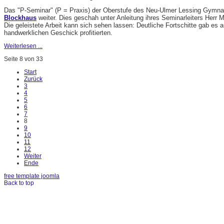
Das "P-Seminar" (P = Praxis) der Oberstufe des Neu-Ulmer Lessing Gymnas
Blockhaus
weiter. Dies geschah unter Anleitung ihres Seminarleiters Herr M
Die geleistete Arbeit kann sich sehen lassen: Deutliche Fortschitte gab es
handwerklichen Geschick profitierten.
Weiterlesen ...
Seite 8 von 33
Start
Zurück
3
4
5
6
7
8
9
10
11
12
Weiter
Ende
free template joomla
Back to top