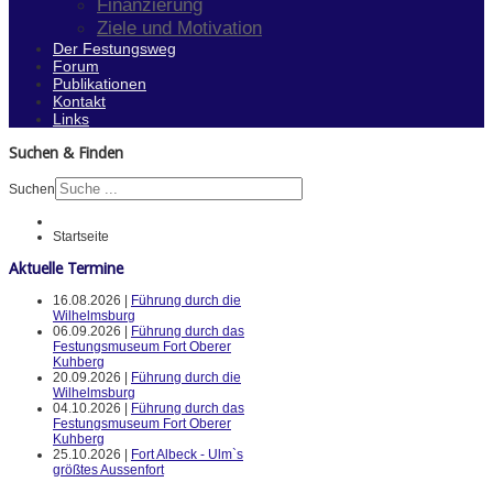
Finanzierung
Ziele und Motivation
Der Festungsweg
Forum
Publikationen
Kontakt
Links
Suchen & Finden
Suchen
Startseite
Aktuelle Termine
16.08.2026 |
Führung durch die
Wilhelmsburg
06.09.2026 |
Führung durch das
Festungsmuseum Fort Oberer
Kuhberg
20.09.2026 |
Führung durch die
Wilhelmsburg
04.10.2026 |
Führung durch das
Festungsmuseum Fort Oberer
Kuhberg
25.10.2026 |
Fort Albeck - Ulm`s
größtes Aussenfort