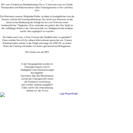
Wir vom Förderkreis Bundesfestung Ulm e. V. kümmern uns um Erhalt,
Restauration und Rekonstruktion vieler Festungswerke in Ulm und Neu-
Ulm.
Die Motivation unserer Mitglieder/Helfer ist dabei so breitgefächert wie die
Vereine, welche die Festung beherbergt. Sie reicht vom Interesse an der
historischen Bedeutung der Anlage bis hin zum Erlernen neuer
handwerklicher Tätigkeiten. Eins verbindet uns jedoch alle: Der Spaß an
der vielfältigen Arbeit in der Gemeinschaft, um Stadtgeschichte erlebbar
und für alle zugänglich zu machen.
Sie haben auch Lust, in Ihrer Freizeit das Stadtbild aktiv zu gestalten?
Dann melden Sie sich für nähere Informationen gerne bei uns. Unsere
Arbeitseinsätze starten in der Regel samstags um 8:00 Uhr an einem
Werk der Festung und enden mit einem gemeinsamen Mittagessen.
Wir freuen uns auf SIE!!
In der Vergangenheit wurden im
Festungsmuseum und im
Stadtgebiet viele Restaurierungen
durchgeführt.
Auch beim Bau des Blockhauses
wurde das Untergeschoß sowie
der Kniestock zuverlässig
und in hoher Qualität ausgeführt.
Dafür und für die Unterstützung
danken wir der Firma