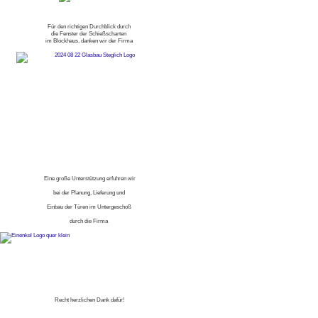
Für den richtigen Durchblick durch
die Fenster der Schießscharten
im Blockhaus, danken wir der Firma
Eine große Unterstützung erfuhren wir
bei der Planung, Lieferung und
Einbau der Türen im Untergeschoß
durch die Firma
Recht herzlichen Dank dafür!