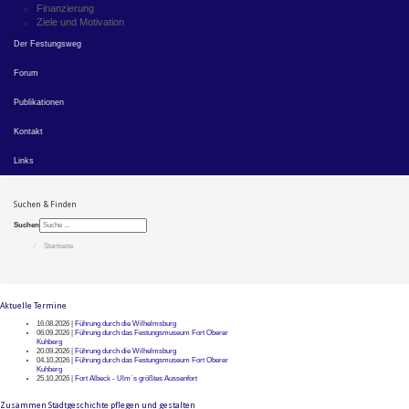
Finanzierung
Ziele und Motivation
Der Festungsweg
Forum
Publikationen
Kontakt
Links
Suchen & Finden
Suchen
Startseite
Aktuelle Termine
16.08.2026 |
Führung durch die Wilhelmsburg
06.09.2026 |
Führung durch das Festungsmuseum Fort Oberer
Kuhberg
20.09.2026 |
Führung durch die Wilhelmsburg
04.10.2026 |
Führung durch das Festungsmuseum Fort Oberer
Kuhberg
25.10.2026 |
Fort Albeck - Ulm`s größtes Aussenfort
Zusammen Stadtgeschichte pflegen und gestalten