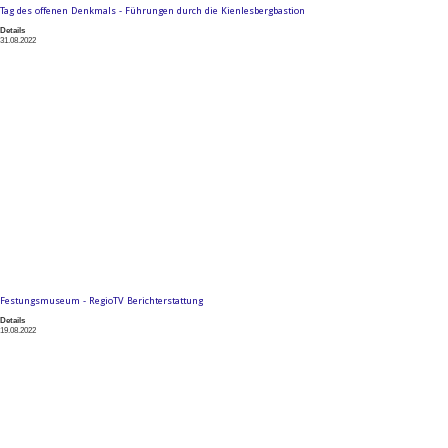
Tag des offenen Denkmals - Führungen durch die Kienlesbergbastion
Details
31.08.2022
Festungsmuseum - RegioTV Berichterstattung
Details
19.08.2022