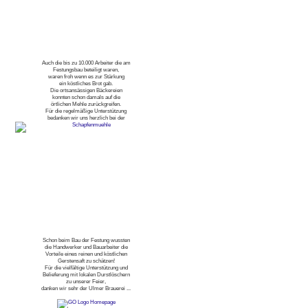
Auch die bis zu 10.000 Arbeiter die am
Festungsbau beteiligt waren,
waren froh wenn es zur Stärkung
ein köstliches Brot gab.
Die ortsansässigen Bäckereien
konnten schon damals auf die
örtlichen Mehle zurückgreifen.
Für die regelmäßige Unterstützung
bedanken wir uns herzlich bei der
Schon beim Bau der Festung wussten
die Handwerker und Bauarbeiter die
Vorteile eines reinen und köstlichen
Gerstensaft zu schätzen!
Für die vielfältige Unterstützung und
Belieferung mit lokalen Durstlöschern
zu unserer Feier,
danken wir sehr der Ulmer Brauerei ...