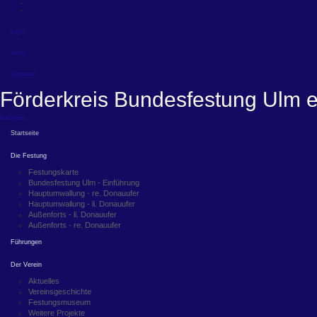
Login
Suche
Impressum
Förderkreis Bundesfestung Ulm e
Navigation
Startseite
Die Festung
Festungskarte
Bundesfestung Ulm - Einführung
Hauptumwallung - re. Donauufer
Hauptumwallung - li. Donauufer
Außenforts - li. Donauufer
Außenforts - re. Donauufer
Führungen
Der Verein
Aktuelles
Vereinsgeschichte
Festungsmuseum
Weitere Projekte