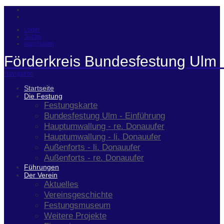
Login
Suche
Impressum
Förderkreis Bundesfestung Ulm 
Navigation
Startseite
Die Festung
Festungskarte
Bundesfestung Ulm - Einführung
Hauptumwallung - re. Donauufer
Hauptumwallung - li. Donauufer
Außenforts - li. Donauufer
Außenforts - re. Donauufer
Führungen
Der Verein
Aktuelles
Vereinsgeschichte
Festungsmuseum
Weitere Projekte