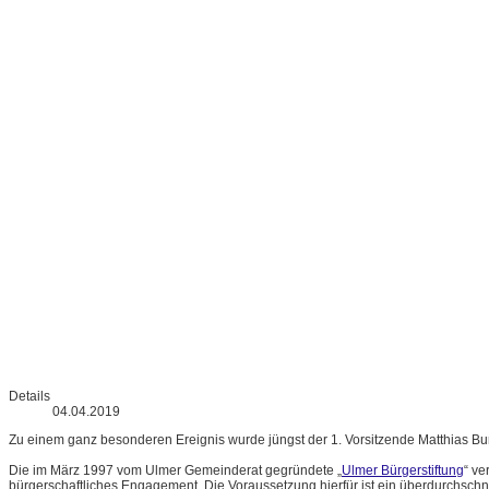
Details
04.04.2019
Zu einem ganz besonderen Ereignis wurde jüngst der 1. Vorsitzende Matthias Bur
Die im März 1997 vom Ulmer Gemeinderat gegründete „
Ulmer Bürgerstiftung
“ ve
bürgerschaftliches Engagement. Die Voraussetzung hierfür ist ein überdurchschnittli