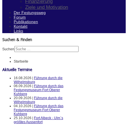
Finanzierung
Ziele und Motivation
Der Festungsweg
Forum
Publikationen
Kontakt
Links
Suchen & Finden
Suchen
Startseite
Aktuelle Termine
16.08.2026 |
Führung durch die
Wilhelmsburg
06.09.2026 |
Führung durch das
Festungsmuseum Fort Oberer
Kuhberg
20.09.2026 |
Führung durch die
Wilhelmsburg
04.10.2026 |
Führung durch das
Festungsmuseum Fort Oberer
Kuhberg
25.10.2026 |
Fort Albeck - Ulm`s
größtes Aussenfort