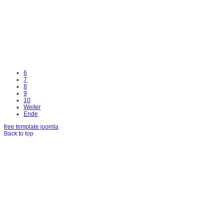
6
7
8
9
10
Weiter
Ende
free template joomla
Back to top