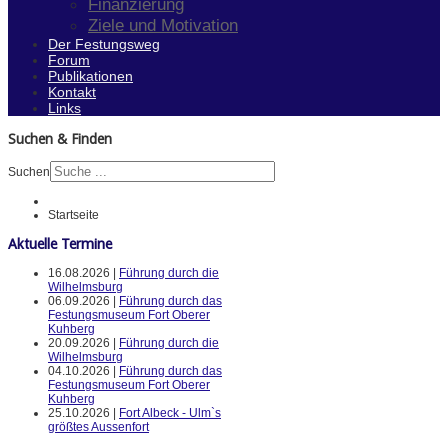
Finanzierung
Ziele und Motivation
Der Festungsweg
Forum
Publikationen
Kontakt
Links
Suchen & Finden
Suchen
Startseite
Aktuelle Termine
16.08.2026 |
Führung durch die
Wilhelmsburg
06.09.2026 |
Führung durch das
Festungsmuseum Fort Oberer
Kuhberg
20.09.2026 |
Führung durch die
Wilhelmsburg
04.10.2026 |
Führung durch das
Festungsmuseum Fort Oberer
Kuhberg
25.10.2026 |
Fort Albeck - Ulm`s
größtes Aussenfort