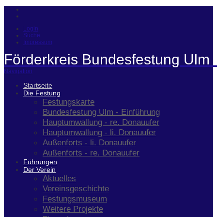
Login
Suche
Impressum
Förderkreis Bundesfestung Ulm 
Navigation
Startseite
Die Festung
Festungskarte
Bundesfestung Ulm - Einführung
Hauptumwallung - re. Donauufer
Hauptumwallung - li. Donauufer
Außenforts - li. Donauufer
Außenforts - re. Donauufer
Führungen
Der Verein
Aktuelles
Vereinsgeschichte
Festungsmuseum
Weitere Projekte