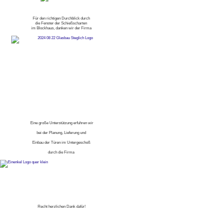
Für den richtigen Durchblick durch
die Fenster der Schießscharten
im Blockhaus, danken wir der Firma
Eine große Unterstützung erfuhren wir
bei der Planung, Lieferung und
Einbau der Türen im Untergeschoß
durch die Firma
Recht herzlichen Dank dafür!