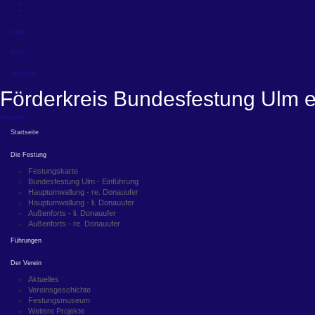
Login
Suche
Impressum
Förderkreis Bundesfestung Ulm e
Navigation
Startseite
Die Festung
Festungskarte
Bundesfestung Ulm - Einführung
Hauptumwallung - re. Donauufer
Hauptumwallung - li. Donauufer
Außenforts - li. Donauufer
Außenforts - re. Donauufer
Führungen
Der Verein
Aktuelles
Vereinsgeschichte
Festungsmuseum
Weitere Projekte