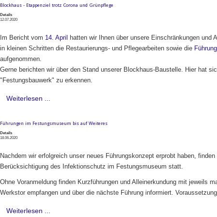
Blockhaus - Etappenziel trotz Corona und Grünpflege
Details
12.07.2020
Im
Bericht vom
14. April
hatten wir Ihnen über unsere Einschränkungen und Au
in kleinen Schritten die Restaurierungs- und Pflegearbeiten sowie die
Führun
aufgenommen.
Gerne berichten wir über den Stand unserer Blockhaus-Baustelle. Hier hat si
"Festungsbauwerk" zu erkennen.
Weiterlesen ...
Führungen im Festungsmuseum bis auf Weiteres
Details
18.06.2020
Nachdem wir erfolgreich unser neues Führungskonzept erprobt haben, finden 
Berücksichtigung des Infektionschutz im Festungsmuseum statt.
Ohne Voranmeldung finden Kurzführungen und Alleinerkundung mit jeweils ma
Werkstor empfangen und über die nächste Führung informiert. Voraussetzung
Weiterlesen ...