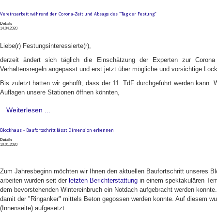
Vereinsarbeit während der Corona-Zeit und Absage des "Tag der Festung"
Details
14.04.2020
Liebe(r) Festungsinteressierte(r),
derzeit ändert sich täglich die Einschätzung der Experten zur Corona 
Verhaltensregeln angepasst und erst jetzt über mögliche und vorsichtige Loc
Bis zuletzt hatten wir gehofft, dass der 11. TdF durchgeführt werden kann. W
Auflagen unsere Stationen öffnen könnten,
Weiterlesen ...
Blockhaus - Baufortschritt lässt Dimension erkennen
Details
10.01.2020
Zum Jahresbeginn möchten wir Ihnen den aktuellen Baufortschritt unseres Bl
arbeiten wurden seit der
letzten Berichterstattung
in einem spektakulären Temp
dem bevorstehenden Wintereinbruch ein Notdach aufgebracht werden konnte
damit der "Ringanker" mittels Beton gegossen werden konnte. Auf diesem wur
(Innenseite) aufgesetzt.