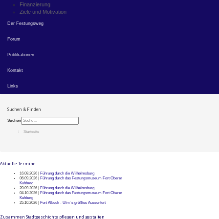
Finanzierung
Ziele und Motivation
Der Festungsweg
Forum
Publikationen
Kontakt
Links
Suchen & Finden
Suchen
Startseite
Aktuelle Termine
16.08.2026 |
Führung durch die Wilhelmsburg
06.09.2026 |
Führung durch das Festungsmuseum Fort Oberer
Kuhberg
20.09.2026 |
Führung durch die Wilhelmsburg
04.10.2026 |
Führung durch das Festungsmuseum Fort Oberer
Kuhberg
25.10.2026 |
Fort Albeck - Ulm`s größtes Aussenfort
Zusammen Stadtgeschichte pflegen und gestalten