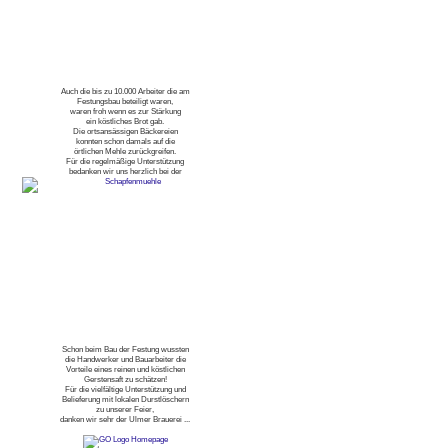
Auch die bis zu 10.000 Arbeiter die am
Festungsbau beteiligt waren,
waren froh wenn es zur Stärkung
ein köstliches Brot gab.
Die ortsansässigen Bäckereien
konnten schon damals auf die
örtlichen Mehle zurückgreifen.
Für die regelmäßige Unterstützung
bedanken wir uns herzlich bei der
Schon beim Bau der Festung wussten
die Handwerker und Bauarbeiter die
Vorteile eines reinen und köstlichen
Gerstensaft zu schätzen!
Für die vielfältige Unterstützung und
Belieferung mit lokalen Durstlöschern
zu unserer Feier,
danken wir sehr der Ulmer Brauerei ...