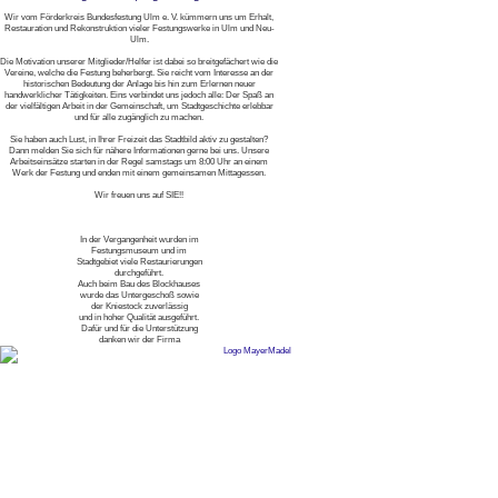
Wir vom Förderkreis Bundesfestung Ulm e. V. kümmern uns um Erhalt,
Restauration und Rekonstruktion vieler Festungswerke in Ulm und Neu-
Ulm.
Die Motivation unserer Mitglieder/Helfer ist dabei so breitgefächert wie die
Vereine, welche die Festung beherbergt. Sie reicht vom Interesse an der
historischen Bedeutung der Anlage bis hin zum Erlernen neuer
handwerklicher Tätigkeiten. Eins verbindet uns jedoch alle: Der Spaß an
der vielfältigen Arbeit in der Gemeinschaft, um Stadtgeschichte erlebbar
und für alle zugänglich zu machen.
Sie haben auch Lust, in Ihrer Freizeit das Stadtbild aktiv zu gestalten?
Dann melden Sie sich für nähere Informationen gerne bei uns. Unsere
Arbeitseinsätze starten in der Regel samstags um 8:00 Uhr an einem
Werk der Festung und enden mit einem gemeinsamen Mittagessen.
Wir freuen uns auf SIE!!
In der Vergangenheit wurden im
Festungsmuseum und im
Stadtgebiet viele Restaurierungen
durchgeführt.
Auch beim Bau des Blockhauses
wurde das Untergeschoß sowie
der Kniestock zuverlässig
und in hoher Qualität ausgeführt.
Dafür und für die Unterstützung
danken wir der Firma