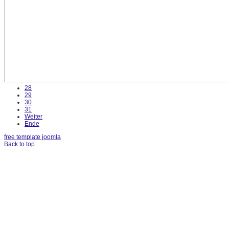
28
29
30
31
Weiter
Ende
free template joomla
Back to top