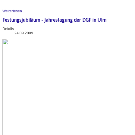
.
Weiterlesen ...
Festungsjubiläum - Jahrestagung der DGF in Ulm
Details
24.09.2009