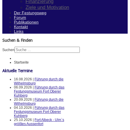
Finanzierung
Ziele und Motivation
Der Festungsweg
Forum
Publikationen
Kontakt
Links
Suchen & Finden
Suchen
Startseite
Aktuelle Termine
16.08.2026 |
Führung durch die
Wilhelmsburg
06.09.2026 |
Führung durch das
Festungsmuseum Fort Oberer
Kuhberg
20.09.2026 |
Führung durch die
Wilhelmsburg
04.10.2026 |
Führung durch das
Festungsmuseum Fort Oberer
Kuhberg
25.10.2026 |
Fort Albeck - Ulm`s
größtes Aussenfort