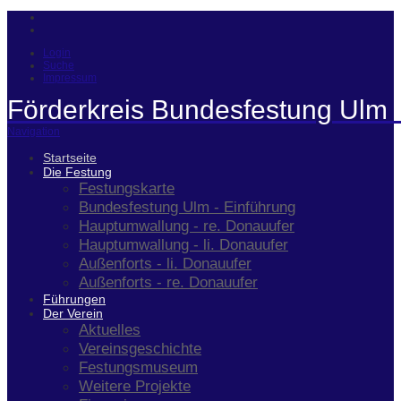
Login
Suche
Impressum
Förderkreis Bundesfestung Ulm 
Navigation
Startseite
Die Festung
Festungskarte
Bundesfestung Ulm - Einführung
Hauptumwallung - re. Donauufer
Hauptumwallung - li. Donauufer
Außenforts - li. Donauufer
Außenforts - re. Donauufer
Führungen
Der Verein
Aktuelles
Vereinsgeschichte
Festungsmuseum
Weitere Projekte