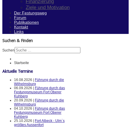
Finanzierung
Ziele und Motivation
Der Festungsweg
Forum
Publikationen
Kontakt
Links
Suchen & Finden
Suchen
Startseite
Aktuelle Termine
16.08.2026 |
Führung durch die
Wilhelmsburg
06.09.2026 |
Führung durch das
Festungsmuseum Fort Oberer
Kuhberg
20.09.2026 |
Führung durch die
Wilhelmsburg
04.10.2026 |
Führung durch das
Festungsmuseum Fort Oberer
Kuhberg
25.10.2026 |
Fort Albeck - Ulm`s
größtes Aussenfort