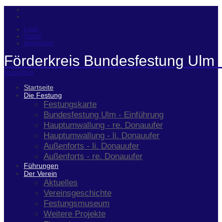
Login
Suche
Impressum
Förderkreis Bundesfestung Ulm 
Navigation
Startseite
Die Festung
Festungskarte
Bundesfestung Ulm - Einführung
Hauptumwallung - re. Donauufer
Hauptumwallung - li. Donauufer
Außenforts - li. Donauufer
Außenforts - re. Donauufer
Führungen
Der Verein
Aktuelles
Vereinsgeschichte
Festungsmuseum
Weitere Projekte