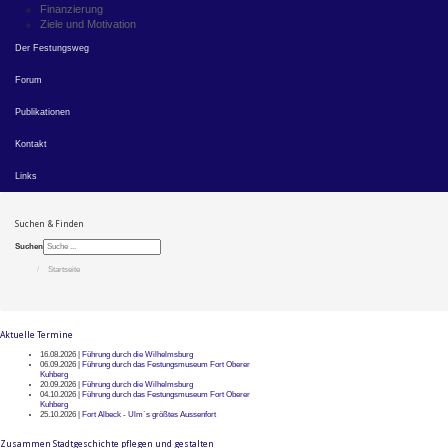
Finanzierung
Ziele und Motivation
Der Festungsweg
Forum
Publikationen
Kontakt
Links
Suchen & Finden
Suchen
Startseite
Aktuelle Termine
16.08.2026 |
Führung durch die Wilhelmsburg
06.09.2026 |
Führung durch das Festungsmuseum Fort Oberer
Kuhberg
20.09.2026 |
Führung durch die Wilhelmsburg
04.10.2026 |
Führung durch das Festungsmuseum Fort Oberer
Kuhberg
25.10.2026 |
Fort Albeck - Ulm`s größtes Aussenfort
Zusammen Stadtgeschichte pflegen und gestalten