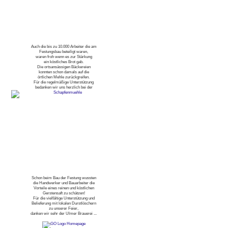
Auch die bis zu 10.000 Arbeiter die am
Festungsbau beteiligt waren,
waren froh wenn es zur Stärkung
ein köstliches Brot gab.
Die ortsansässigen Bäckereien
konnten schon damals auf die
örtlichen Mehle zurückgreifen.
Für die regelmäßige Unterstützung
bedanken wir uns herzlich bei der
Schon beim Bau der Festung wussten
die Handwerker und Bauarbeiter die
Vorteile eines reinen und köstlichen
Gerstensaft zu schätzen!
Für die vielfältige Unterstützung und
Belieferung mit lokalen Durstlöschern
zu unserer Feier,
danken wir sehr der Ulmer Brauerei ...