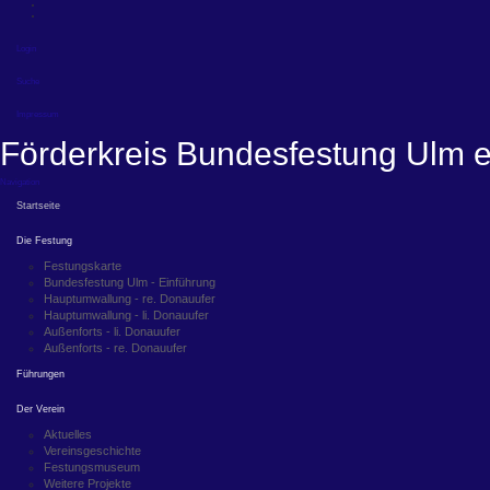
Login
Suche
Impressum
Förderkreis Bundesfestung Ulm e
Navigation
Startseite
Die Festung
Festungskarte
Bundesfestung Ulm - Einführung
Hauptumwallung - re. Donauufer
Hauptumwallung - li. Donauufer
Außenforts - li. Donauufer
Außenforts - re. Donauufer
Führungen
Der Verein
Aktuelles
Vereinsgeschichte
Festungsmuseum
Weitere Projekte