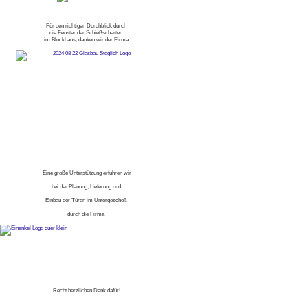
Für den richtigen Durchblick durch
die Fenster der Schießscharten
im Blockhaus, danken wir der Firma
Eine große Unterstützung erfuhren wir
bei der Planung, Lieferung und
Einbau der Türen im Untergeschoß
durch die Firma
Recht herzlichen Dank dafür!