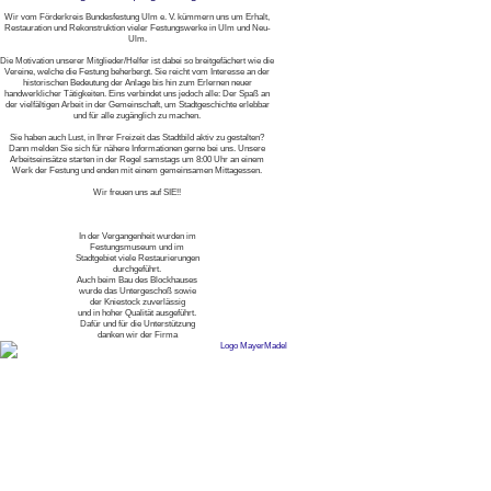
Wir vom Förderkreis Bundesfestung Ulm e. V. kümmern uns um Erhalt,
Restauration und Rekonstruktion vieler Festungswerke in Ulm und Neu-
Ulm.
Die Motivation unserer Mitglieder/Helfer ist dabei so breitgefächert wie die
Vereine, welche die Festung beherbergt. Sie reicht vom Interesse an der
historischen Bedeutung der Anlage bis hin zum Erlernen neuer
handwerklicher Tätigkeiten. Eins verbindet uns jedoch alle: Der Spaß an
der vielfältigen Arbeit in der Gemeinschaft, um Stadtgeschichte erlebbar
und für alle zugänglich zu machen.
Sie haben auch Lust, in Ihrer Freizeit das Stadtbild aktiv zu gestalten?
Dann melden Sie sich für nähere Informationen gerne bei uns. Unsere
Arbeitseinsätze starten in der Regel samstags um 8:00 Uhr an einem
Werk der Festung und enden mit einem gemeinsamen Mittagessen.
Wir freuen uns auf SIE!!
In der Vergangenheit wurden im
Festungsmuseum und im
Stadtgebiet viele Restaurierungen
durchgeführt.
Auch beim Bau des Blockhauses
wurde das Untergeschoß sowie
der Kniestock zuverlässig
und in hoher Qualität ausgeführt.
Dafür und für die Unterstützung
danken wir der Firma