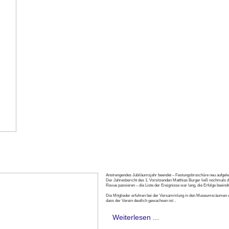
Anstrengendes Jubiläumsjahr beendet – Festungsbroschüre neu aufgele
Der Jahresbericht des 1. Vorsitzenden Matthias Burger ließ nochmals 
Revue passieren – die Liste der Ereignisse war lang, die Erfolge beeind
Die Mitglieder erfuhren bei der Versammlung in den Museumsräumen 
dass der Verein deutlich gewachsen ist:
.
Weiterlesen ...