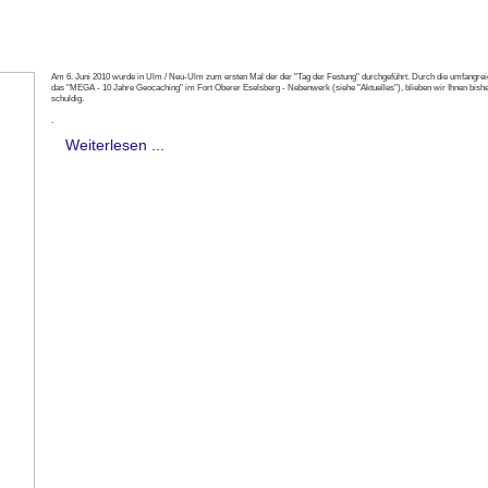
Am 6. Juni 2010 wurde in Ulm / Neu-Ulm zum ersten Mal der der "Tag der Festung" durchgeführt. Durch die umfangrei
das "MEGA - 10 Jahre Geocaching" im Fort Oberer Eselsberg - Nebenwerk (siehe "Aktuelles"), blieben wir Ihnen bish
schuldig.
.
Weiterlesen ...