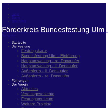
Login
Suche
Impressum
Förderkreis Bundesfestung Ulm 
Navigation
Startseite
Die Festung
Festungskarte
Bundesfestung Ulm - Einführung
Hauptumwallung - re. Donauufer
Hauptumwallung - li. Donauufer
Außenforts - li. Donauufer
Außenforts - re. Donauufer
Führungen
Der Verein
Aktuelles
Vereinsgeschichte
Festungsmuseum
Weitere Projekte