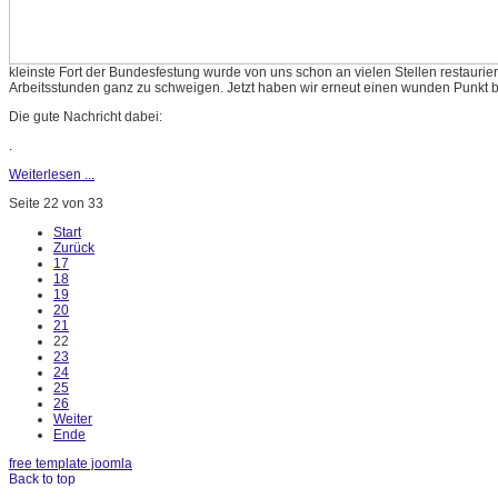
kleinste Fort der Bundesfestung wurde von uns schon an vielen Stellen restaurier
Arbeitsstunden ganz zu schweigen. Jetzt haben wir erneut einen wunden Punkt b
Die gute Nachricht dabei:
.
Weiterlesen ...
Seite 22 von 33
Start
Zurück
17
18
19
20
21
22
23
24
25
26
Weiter
Ende
free template joomla
Back to top