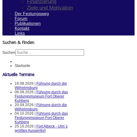
Finanzierung
Ziele und Motivation
Der Festungsweg
Forum
Publikationen
Kontakt
Links
Suchen & Finden
Suchen
Startseite
Aktuelle Termine
16.08.2026 |
Führung durch die
Wilhelmsburg
06.09.2026 |
Führung durch das
Festungsmuseum Fort Oberer
Kuhberg
20.09.2026 |
Führung durch die
Wilhelmsburg
04.10.2026 |
Führung durch das
Festungsmuseum Fort Oberer
Kuhberg
25.10.2026 |
Fort Albeck - Ulm`s
größtes Aussenfort