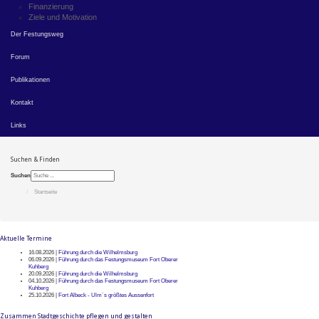
Finanzierung
Ziele und Motivation
Der Festungsweg
Forum
Publikationen
Kontakt
Links
Suchen & Finden
Suchen
Startseite
Aktuelle Termine
16.08.2026 |
Führung durch die Wilhelmsburg
06.09.2026 |
Führung durch das Festungsmuseum Fort Oberer
Kuhberg
20.09.2026 |
Führung durch die Wilhelmsburg
04.10.2026 |
Führung durch das Festungsmuseum Fort Oberer
Kuhberg
25.10.2026 |
Fort Albeck - Ulm`s größtes Aussenfort
Zusammen Stadtgeschichte pflegen und gestalten