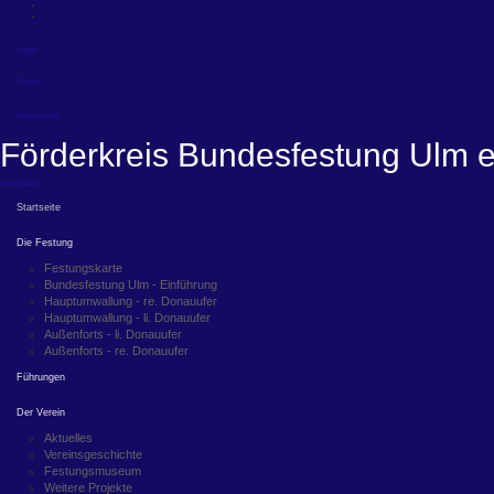
Login
Suche
Impressum
Förderkreis Bundesfestung Ulm e
Navigation
Startseite
Die Festung
Festungskarte
Bundesfestung Ulm - Einführung
Hauptumwallung - re. Donauufer
Hauptumwallung - li. Donauufer
Außenforts - li. Donauufer
Außenforts - re. Donauufer
Führungen
Der Verein
Aktuelles
Vereinsgeschichte
Festungsmuseum
Weitere Projekte