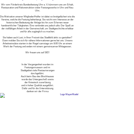
Wir vom Förderkreis Bundesfestung Ulm e. V. kümmern uns um Erhalt,
Restauration und Rekonstruktion vieler Festungswerke in Ulm und Neu-
Ulm.
Die Motivation unserer Mitglieder/Helfer ist dabei so breitgefächert wie die
Vereine, welche die Festung beherbergt. Sie reicht vom Interesse an der
historischen Bedeutung der Anlage bis hin zum Erlernen neuer
handwerklicher Tätigkeiten. Eins verbindet uns jedoch alle: Der Spaß an
der vielfältigen Arbeit in der Gemeinschaft, um Stadtgeschichte erlebbar
und für alle zugänglich zu machen.
Sie haben auch Lust, in Ihrer Freizeit das Stadtbild aktiv zu gestalten?
Dann melden Sie sich für nähere Informationen gerne bei uns. Unsere
Arbeitseinsätze starten in der Regel samstags um 8:00 Uhr an einem
Werk der Festung und enden mit einem gemeinsamen Mittagessen.
Wir freuen uns auf SIE!!
In der Vergangenheit wurden im
Festungsmuseum und im
Stadtgebiet viele Restaurierungen
durchgeführt.
Auch beim Bau des Blockhauses
wurde das Untergeschoß sowie
der Kniestock zuverlässig
und in hoher Qualität ausgeführt.
Dafür und für die Unterstützung
danken wir der Firma