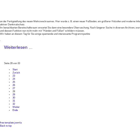
an der Fertigstellung des neuen Mehrzweckraumes. Hier wurde z. B. einen neuer Fußboden, ein größerer Holzofen und moderne Infor
aktiver Denkmalschutz.
Im benachbarten Bereitschaftsraum erwartet Sie dann eine besondere Überraschung. Nach längerer Suche in diversen Archiven, wurden n
und dessen Funktion nun nicht mehr mit "Händen und Füßen" schildern müssen.
Wir haben an diesem Tag für Sie einige spannende und interessante Programmpunkte
.
Weiterlesen ...
Seite 28 von 33
Start
Zurück
23
24
25
26
27
28
29
30
31
32
Weiter
Ende
free template joomla
Back to top