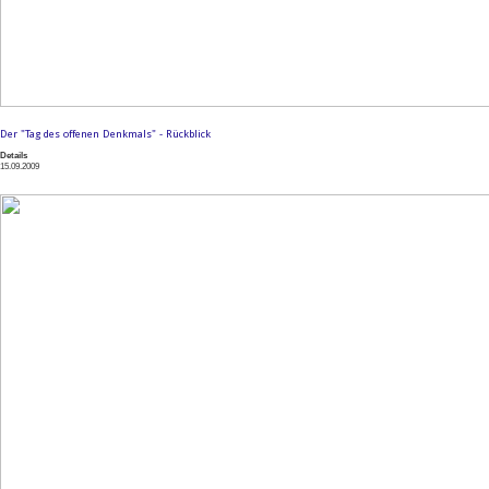
Der "Tag des offenen Denkmals" - Rückblick
Details
15.09.2009