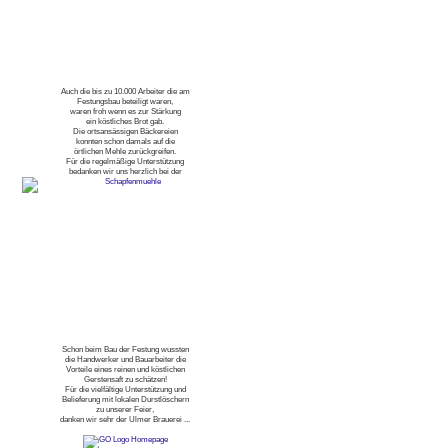
Auch die bis zu 10.000 Arbeiter die am
Festungsbau beteiligt waren,
waren froh wenn es zur Stärkung
ein köstliches Brot gab.
Die ortsansässigen Bäckereien
konnten schon damals auf die
örtlichen Mehle zurückgreifen.
Für die regelmäßige Unterstützung
bedanken wir uns herzlich bei der
Schon beim Bau der Festung wussten
die Handwerker und Bauarbeiter die
Vorteile eines reinen und köstlichen
Gerstensaft zu schätzen!
Für die vielfältige Unterstützung und
Belieferung mit lokalen Durstlöschern
zu unserer Feier,
danken wir sehr der Ulmer Brauerei ...