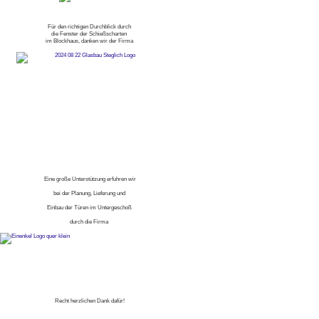
Für den richtigen Durchblick durch
die Fenster der Schießscharten
im Blockhaus, danken wir der Firma
Eine große Unterstützung erfuhren wir
bei der Planung, Lieferung und
Einbau der Türen im Untergeschoß
durch die Firma
Recht herzlichen Dank dafür!