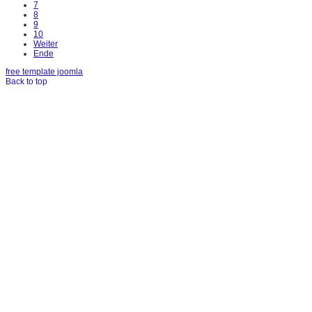
7
8
9
10
Weiter
Ende
free template joomla
Back to top