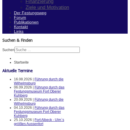
Finanzierung
Ziele und Motivation
Der Festungsweg
Forum
Publikationen
Kontakt
Links
Suchen & Finden
Suchen
Startseite
Aktuelle Termine
16.08.2026 |
Führung durch die
Wilhelmsburg
06.09.2026 |
Führung durch das
Festungsmuseum Fort Oberer
Kuhberg
20.09.2026 |
Führung durch die
Wilhelmsburg
04.10.2026 |
Führung durch das
Festungsmuseum Fort Oberer
Kuhberg
25.10.2026 |
Fort Albeck - Ulm`s
größtes Aussenfort