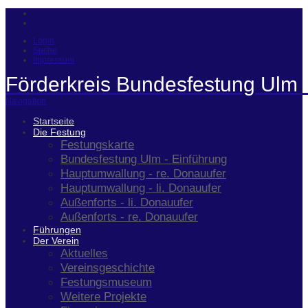
Login
Suche
Impressum
Förderkreis Bundesfestung Ulm 
Navigation
Startseite
Die Festung
Festungskarte
Bundesfestung Ulm - Einführung
Hauptumwallung - re. Donauufer
Hauptumwallung - li. Donauufer
Außenforts - li. Donauufer
Außenforts - re. Donauufer
Führungen
Der Verein
Aktuelles
Vereinsgeschichte
Festungsmuseum
Weitere Projekte