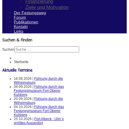
Finanzierung
Ziele und Motivation
Der Festungsweg
Forum
Publikationen
Kontakt
Links
Suchen & Finden
Suchen
Startseite
Aktuelle Termine
16.08.2026 |
Führung durch die
Wilhelmsburg
06.09.2026 |
Führung durch das
Festungsmuseum Fort Oberer
Kuhberg
20.09.2026 |
Führung durch die
Wilhelmsburg
04.10.2026 |
Führung durch das
Festungsmuseum Fort Oberer
Kuhberg
25.10.2026 |
Fort Albeck - Ulm`s
größtes Aussenfort