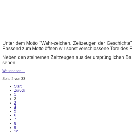
Unter dem Motto "Wahr-zeichen. Zeitzeugen der Geschichte"
Passend zum Motto öffnen wir sonst verschlossene Tore des F
Neben den steinernen Zeitzeugen aus der ursprünglichen Bau
sehen.
Weiterlesen ...
Seite 2 von 33
Start
Zurück
1
2
3
4
5
6
7
8
9
10