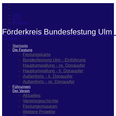
Login
Suche
Impressum
Förderkreis Bundesfestung Ulm 
Navigation
Startseite
Die Festung
Festungskarte
Bundesfestung Ulm - Einführung
Hauptumwallung - re. Donauufer
Hauptumwallung - li. Donauufer
Außenforts - li. Donauufer
Außenforts - re. Donauufer
Führungen
Der Verein
Aktuelles
Vereinsgeschichte
Festungsmuseum
Weitere Projekte