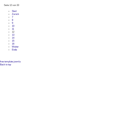
Seite 12 von 33
Start
Zurück
7
8
9
10
11
12
13
14
15
16
Weiter
Ende
free template joomla
Back to top