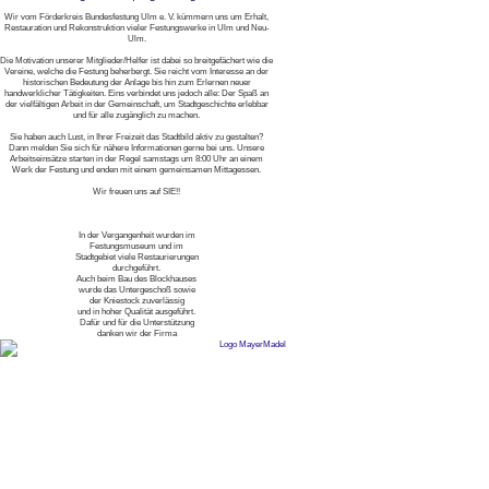
Wir vom Förderkreis Bundesfestung Ulm e. V. kümmern uns um Erhalt,
Restauration und Rekonstruktion vieler Festungswerke in Ulm und Neu-
Ulm.
Die Motivation unserer Mitglieder/Helfer ist dabei so breitgefächert wie die
Vereine, welche die Festung beherbergt. Sie reicht vom Interesse an der
historischen Bedeutung der Anlage bis hin zum Erlernen neuer
handwerklicher Tätigkeiten. Eins verbindet uns jedoch alle: Der Spaß an
der vielfältigen Arbeit in der Gemeinschaft, um Stadtgeschichte erlebbar
und für alle zugänglich zu machen.
Sie haben auch Lust, in Ihrer Freizeit das Stadtbild aktiv zu gestalten?
Dann melden Sie sich für nähere Informationen gerne bei uns. Unsere
Arbeitseinsätze starten in der Regel samstags um 8:00 Uhr an einem
Werk der Festung und enden mit einem gemeinsamen Mittagessen.
Wir freuen uns auf SIE!!
In der Vergangenheit wurden im
Festungsmuseum und im
Stadtgebiet viele Restaurierungen
durchgeführt.
Auch beim Bau des Blockhauses
wurde das Untergeschoß sowie
der Kniestock zuverlässig
und in hoher Qualität ausgeführt.
Dafür und für die Unterstützung
danken wir der Firma