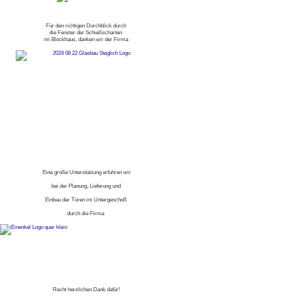
Für den richtigen Durchblick durch
die Fenster der Schießscharten
im Blockhaus, danken wir der Firma
Eine große Unterstützung erfuhren wir
bei der Planung, Lieferung und
Einbau der Türen im Untergeschoß
durch die Firma
Recht herzlichen Dank dafür!