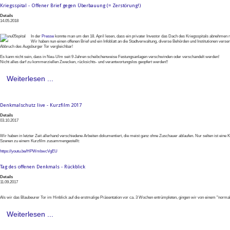
Kriegsspital - Offener Brief gegen Überbauung (= Zerstörung!)
Details
14.05.2018
In der
Presse
konnte man um den 18. April lesen, dass ein privater Investor das Dach des Kriegsspitals abnehmen
Wir haben nun einen offenen Brief und ein Infoblatt an die Stadtverwaltung, diverse Behörden und Institutionen ve
Abbruch des Augsburger Tor vergleichbar!
Es kann nicht sein, dass in Neu-Ulm seit 9 Jahren scheibchenweise Festungsanlagen verschwinden oder verschandelt werden!
Nicht alles darf zu kommerziellen Zwecken, rücksichts- und verantwortungslos geopfert werden!!
Weiterlesen ...
Denkmalschutz live - Kurzfilm 2017
Details
03.10.2017
Wir haben in letzter Zeit allerhand verschiedene Arbeiten dokumentiert, die meist ganz ohne Zuschauer ablaufen. Nur selten ist eine 
Szenen zu einem Kurzfilm zusammengestellt:
https://youtu.be/HPWmbwcVgEU
Tag des offenen Denkmals - Rückblick
Details
11.09.2017
Als wir das Blaubeurer Tor im Hinblick auf die erstmalige Präsentation vor ca. 3 Wochen entrümpleten, gingen wir von einem "nor
Weiterlesen ...