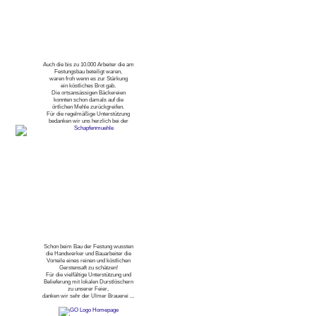
Auch die bis zu 10.000 Arbeiter die am
Festungsbau beteiligt waren,
waren froh wenn es zur Stärkung
ein köstliches Brot gab.
Die ortsansässigen Bäckereien
konnten schon damals auf die
örtlichen Mehle zurückgreifen.
Für die regelmäßige Unterstützung
bedanken wir uns herzlich bei der
Schon beim Bau der Festung wussten
die Handwerker und Bauarbeiter die
Vorteile eines reinen und köstlichen
Gerstensaft zu schätzen!
Für die vielfältige Unterstützung und
Belieferung mit lokalen Durstlöschern
zu unserer Feier,
danken wir sehr der Ulmer Brauerei ...