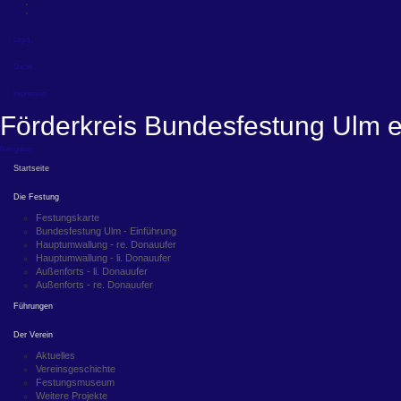
Login
Suche
Impressum
Förderkreis Bundesfestung Ulm e
Navigation
Startseite
Die Festung
Festungskarte
Bundesfestung Ulm - Einführung
Hauptumwallung - re. Donauufer
Hauptumwallung - li. Donauufer
Außenforts - li. Donauufer
Außenforts - re. Donauufer
Führungen
Der Verein
Aktuelles
Vereinsgeschichte
Festungsmuseum
Weitere Projekte