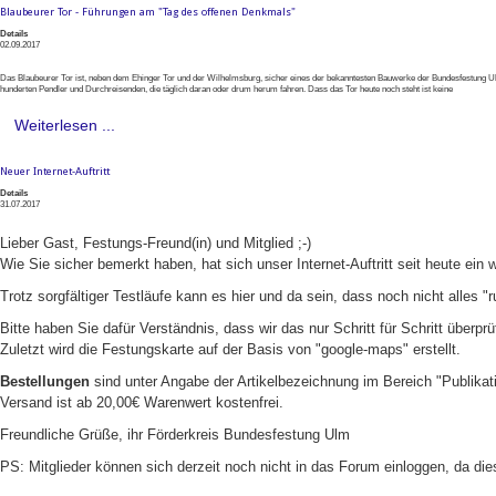
Blaubeurer Tor - Führungen am "Tag des offenen Denkmals"
Details
02.09.2017
Das Blaubeurer Tor ist, neben dem Ehinger Tor und der Wilhelmsburg, sicher eines der bekanntesten Bauwerke der Bundesfestung Ulm
hunderten Pendler und Durchreisenden, die täglich daran oder drum herum fahren. Dass das Tor heute noch steht ist keine
Weiterlesen ...
Neuer Internet-Auftritt
Details
31.07.2017
Lieber Gast, Festungs-Freund(in) und Mitglied ;-)
Wie Sie sicher bemerkt haben, hat sich unser Internet-Auftritt seit heute ein 
Trotz sorgfältiger Testläufe kann es hier und da sein, dass noch nicht alles "r
Bitte haben Sie dafür Verständnis, dass wir das nur Schritt für Schritt über
Zuletzt wird die Festungskarte auf der Basis von "google-maps" erstellt.
Bestellungen
sind unter Angabe der Artikelbezeichnung im Bereich "Publikat
Versand ist ab 20,00€ Warenwert kostenfrei.
Freundliche Grüße, ihr Förderkreis Bundesfestung Ulm
PS: Mitglieder können sich derzeit noch nicht in das Forum einloggen, da die