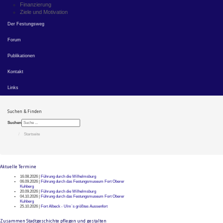
Finanzierung
Ziele und Motivation
Der Festungsweg
Forum
Publikationen
Kontakt
Links
Suchen & Finden
Suchen
Startseite
Aktuelle Termine
16.08.2026 |
Führung durch die Wilhelmsburg
06.09.2026 |
Führung durch das Festungsmuseum Fort Oberer
Kuhberg
20.09.2026 |
Führung durch die Wilhelmsburg
04.10.2026 |
Führung durch das Festungsmuseum Fort Oberer
Kuhberg
25.10.2026 |
Fort Albeck - Ulm`s größtes Aussenfort
Zusammen Stadtgeschichte pflegen und gestalten