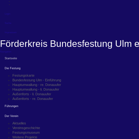
Login
Suche
Impressum
Förderkreis Bundesfestung Ulm e
Navigation
Startseite
Die Festung
Festungskarte
Bundesfestung Ulm - Einführung
Hauptumwallung - re. Donauufer
Hauptumwallung - li. Donauufer
Außenforts - li. Donauufer
Außenforts - re. Donauufer
Führungen
Der Verein
Aktuelles
Vereinsgeschichte
Festungsmuseum
Weitere Projekte