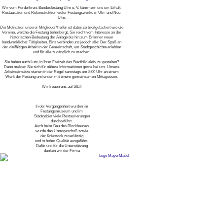
Wir vom Förderkreis Bundesfestung Ulm e. V. kümmern uns um Erhalt,
Restauration und Rekonstruktion vieler Festungswerke in Ulm und Neu-
Ulm.
Die Motivation unserer Mitglieder/Helfer ist dabei so breitgefächert wie die
Vereine, welche die Festung beherbergt. Sie reicht vom Interesse an der
historischen Bedeutung der Anlage bis hin zum Erlernen neuer
handwerklicher Tätigkeiten. Eins verbindet uns jedoch alle: Der Spaß an
der vielfältigen Arbeit in der Gemeinschaft, um Stadtgeschichte erlebbar
und für alle zugänglich zu machen.
Sie haben auch Lust, in Ihrer Freizeit das Stadtbild aktiv zu gestalten?
Dann melden Sie sich für nähere Informationen gerne bei uns. Unsere
Arbeitseinsätze starten in der Regel samstags um 8:00 Uhr an einem
Werk der Festung und enden mit einem gemeinsamen Mittagessen.
Wir freuen uns auf SIE!!
In der Vergangenheit wurden im
Festungsmuseum und im
Stadtgebiet viele Restaurierungen
durchgeführt.
Auch beim Bau des Blockhauses
wurde das Untergeschoß sowie
der Kniestock zuverlässig
und in hoher Qualität ausgeführt.
Dafür und für die Unterstützung
danken wir der Firma