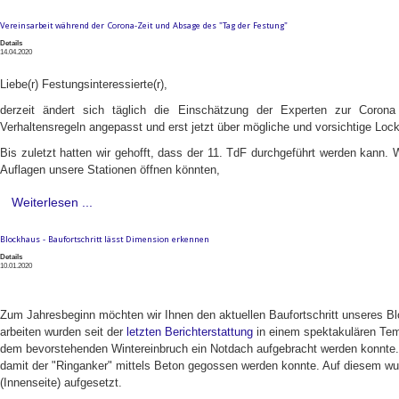
Vereinsarbeit während der Corona-Zeit und Absage des "Tag der Festung"
Details
14.04.2020
Liebe(r) Festungsinteressierte(r),
derzeit ändert sich täglich die Einschätzung der Experten zur Corona 
Verhaltensregeln angepasst und erst jetzt über mögliche und vorsichtige Loc
Bis zuletzt hatten wir gehofft, dass der 11. TdF durchgeführt werden kann. W
Auflagen unsere Stationen öffnen könnten,
Weiterlesen ...
Blockhaus - Baufortschritt lässt Dimension erkennen
Details
10.01.2020
Zum Jahresbeginn möchten wir Ihnen den aktuellen Baufortschritt unseres Bl
arbeiten wurden seit der
letzten Berichterstattung
in einem spektakulären Temp
dem bevorstehenden Wintereinbruch ein Notdach aufgebracht werden konnte
damit der "Ringanker" mittels Beton gegossen werden konnte. Auf diesem wur
(Innenseite) aufgesetzt.