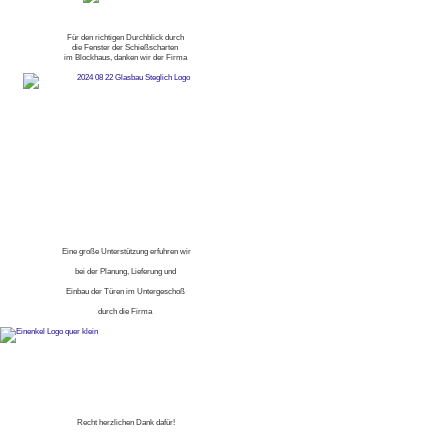
Für den richtigen Durchblick durch
die Fenster der Schießscharten
im Blockhaus, danken wir der Firma
Eine große Unterstützung erfuhren wir
bei der Planung, Lieferung und
Einbau der Türen im Untergeschoß
durch die Firma
Recht herzlichen Dank dafür!