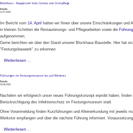
Blockhaus - Etappenziel trotz Corona und Grünpflege
Details
12.07.2020
Im
Bericht vom
14. April
hatten wir Ihnen über unsere Einschränkungen und Au
in kleinen Schritten die Restaurierungs- und Pflegearbeiten sowie die
Führun
aufgenommen.
Gerne berichten wir über den Stand unserer Blockhaus-Baustelle. Hier hat si
"Festungsbauwerk" zu erkennen.
Weiterlesen ...
Führungen im Festungsmuseum bis auf Weiteres
Details
18.06.2020
Nachdem wir erfolgreich unser neues Führungskonzept erprobt haben, finden 
Berücksichtigung des Infektionschutz im Festungsmuseum statt.
Ohne Voranmeldung finden Kurzführungen und Alleinerkundung mit jeweils ma
Werkstor empfangen und über die nächste Führung informiert. Voraussetzung
Weiterlesen ...