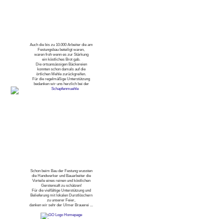
Auch die bis zu 10.000 Arbeiter die am
Festungsbau beteiligt waren,
waren froh wenn es zur Stärkung
ein köstliches Brot gab.
Die ortsansässigen Bäckereien
konnten schon damals auf die
örtlichen Mehle zurückgreifen.
Für die regelmäßige Unterstützung
bedanken wir uns herzlich bei der
Schon beim Bau der Festung wussten
die Handwerker und Bauarbeiter die
Vorteile eines reinen und köstlichen
Gerstensaft zu schätzen!
Für die vielfältige Unterstützung und
Belieferung mit lokalen Durstlöschern
zu unserer Feier,
danken wir sehr der Ulmer Brauerei ...