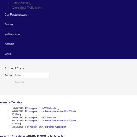
Finanzierung
Ziele und Motivation
Der Festungsweg
Forum
Publikationen
Kontakt
Links
Suchen & Finden
Suchen
Startseite
Aktuelle Termine
16.08.2026 |
Führung durch die Wilhelmsburg
06.09.2026 |
Führung durch das Festungsmuseum Fort Oberer
Kuhberg
20.09.2026 |
Führung durch die Wilhelmsburg
04.10.2026 |
Führung durch das Festungsmuseum Fort Oberer
Kuhberg
25.10.2026 |
Fort Albeck - Ulm`s größtes Aussenfort
Zusammen Stadtgeschichte pflegen und gestalten