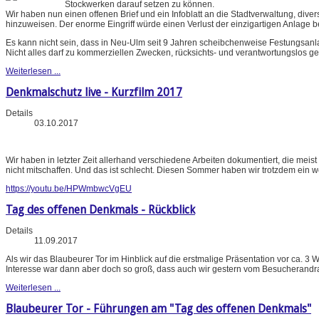
Stockwerken darauf setzen zu können.
Wir haben nun einen offenen Brief und ein Infoblatt an die Stadtverwaltung, di
hinzuweisen. Der enorme Eingriff würde einen Verlust der einzigartigen Anlage b
Es kann nicht sein, dass in Neu-Ulm seit 9 Jahren scheibchenweise Festungsan
Nicht alles darf zu kommerziellen Zwecken, rücksichts- und verantwortungslos ge
Weiterlesen ...
Denkmalschutz live - Kurzfilm 2017
Details
03.10.2017
Wir haben in letzter Zeit allerhand verschiedene Arbeiten dokumentiert, die meis
nicht mitschaffen. Und das ist schlecht. Diesen Sommer haben wir trotzdem ein w
https://youtu.be/HPWmbwcVgEU
Tag des offenen Denkmals - Rückblick
Details
11.09.2017
Als wir das Blaubeurer Tor im Hinblick auf die erstmalige Präsentation vor ca.
Interesse war dann aber doch so groß, dass auch wir gestern vom Besucherandr
Weiterlesen ...
Blaubeurer Tor - Führungen am "Tag des offenen Denkmals"