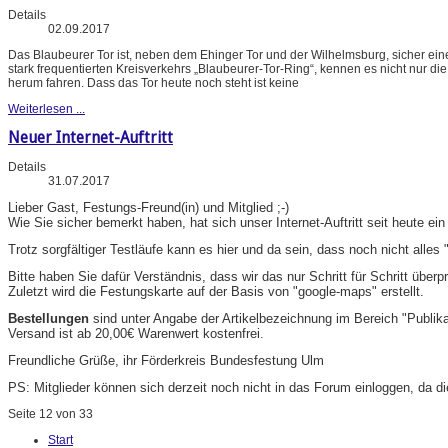
Details
02.09.2017
Das Blaubeurer Tor ist, neben dem Ehinger Tor und der Wilhelmsburg, sicher ei
stark frequentierten Kreisverkehrs „Blaubeurer-Tor-Ring“, kennen es nicht nur d
herum fahren. Dass das Tor heute noch steht ist keine
Weiterlesen ...
Neuer Internet-Auftritt
Details
31.07.2017
Lieber Gast, Festungs-Freund(in) und Mitglied ;-)
Wie Sie sicher bemerkt haben, hat sich unser Internet-Auftritt seit heute ei
Trotz sorgfältiger Testläufe kann es hier und da sein, dass noch nicht alles "
Bitte haben Sie dafür Verständnis, dass wir das nur Schritt für Schritt übe
Zuletzt wird die Festungskarte auf der Basis von "google-maps" erstellt.
Bestellungen
sind unter Angabe der Artikelbezeichnung im Bereich "Publik
Versand ist ab 20,00€ Warenwert kostenfrei.
Freundliche Grüße, ihr Förderkreis Bundesfestung Ulm
PS: Mitglieder können sich derzeit noch nicht in das Forum einloggen, da di
Seite 12 von 33
Start