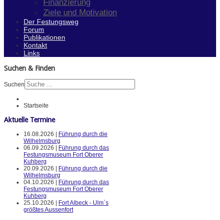
Finanzierung
Ziele und Motivation
Der Festungsweg
Forum
Publikationen
Kontakt
Links
Suchen & Finden
Suchen
Startseite
Aktuelle Termine
16.08.2026 |
Führung durch die
Wilhelmsburg
06.09.2026 |
Führung durch das
Festungsmuseum Fort Oberer
Kuhberg
20.09.2026 |
Führung durch die
Wilhelmsburg
04.10.2026 |
Führung durch das
Festungsmuseum Fort Oberer
Kuhberg
25.10.2026 |
Fort Albeck - Ulm`s
größtes Aussenfort