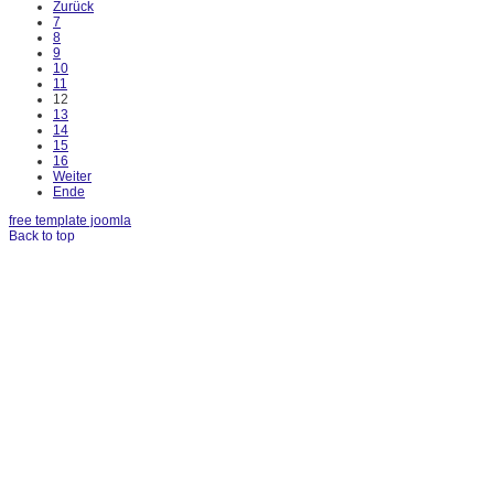
Zurück
7
8
9
10
11
12
13
14
15
16
Weiter
Ende
free template joomla
Back to top