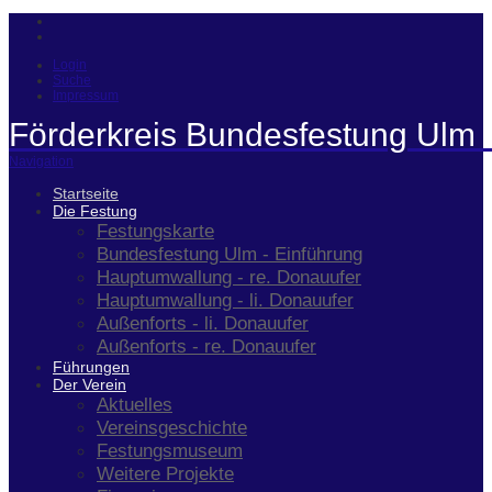
Login
Suche
Impressum
Förderkreis Bundesfestung Ulm 
Navigation
Startseite
Die Festung
Festungskarte
Bundesfestung Ulm - Einführung
Hauptumwallung - re. Donauufer
Hauptumwallung - li. Donauufer
Außenforts - li. Donauufer
Außenforts - re. Donauufer
Führungen
Der Verein
Aktuelles
Vereinsgeschichte
Festungsmuseum
Weitere Projekte