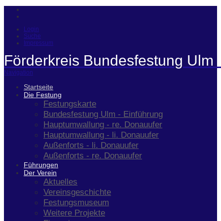
Login
Suche
Impressum
Förderkreis Bundesfestung Ulm 
Navigation
Startseite
Die Festung
Festungskarte
Bundesfestung Ulm - Einführung
Hauptumwallung - re. Donauufer
Hauptumwallung - li. Donauufer
Außenforts - li. Donauufer
Außenforts - re. Donauufer
Führungen
Der Verein
Aktuelles
Vereinsgeschichte
Festungsmuseum
Weitere Projekte