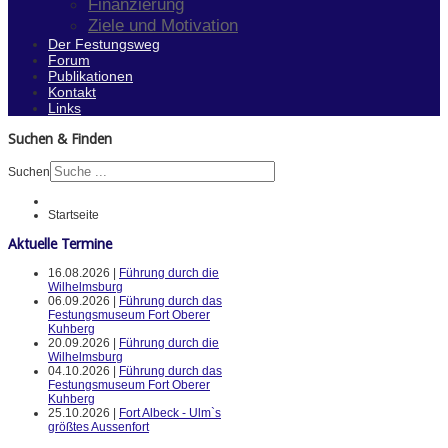
Finanzierung
Ziele und Motivation
Der Festungsweg
Forum
Publikationen
Kontakt
Links
Suchen & Finden
Suchen
Startseite
Aktuelle Termine
16.08.2026 |
Führung durch die
Wilhelmsburg
06.09.2026 |
Führung durch das
Festungsmuseum Fort Oberer
Kuhberg
20.09.2026 |
Führung durch die
Wilhelmsburg
04.10.2026 |
Führung durch das
Festungsmuseum Fort Oberer
Kuhberg
25.10.2026 |
Fort Albeck - Ulm`s
größtes Aussenfort