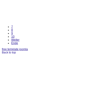
7
8
9
10
Weiter
Ende
free template joomla
Back to top