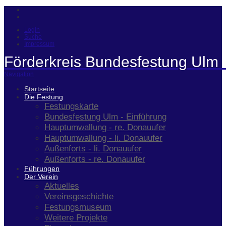
Login
Suche
Impressum
Förderkreis Bundesfestung Ulm 
Navigation
Startseite
Die Festung
Festungskarte
Bundesfestung Ulm - Einführung
Hauptumwallung - re. Donauufer
Hauptumwallung - li. Donauufer
Außenforts - li. Donauufer
Außenforts - re. Donauufer
Führungen
Der Verein
Aktuelles
Vereinsgeschichte
Festungsmuseum
Weitere Projekte