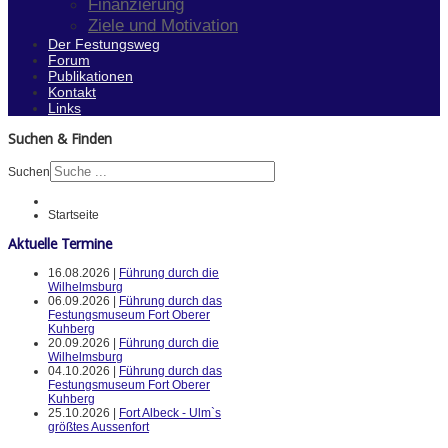
Finanzierung
Ziele und Motivation
Der Festungsweg
Forum
Publikationen
Kontakt
Links
Suchen & Finden
Suchen
Startseite
Aktuelle Termine
16.08.2026 |
Führung durch die
Wilhelmsburg
06.09.2026 |
Führung durch das
Festungsmuseum Fort Oberer
Kuhberg
20.09.2026 |
Führung durch die
Wilhelmsburg
04.10.2026 |
Führung durch das
Festungsmuseum Fort Oberer
Kuhberg
25.10.2026 |
Fort Albeck - Ulm`s
größtes Aussenfort