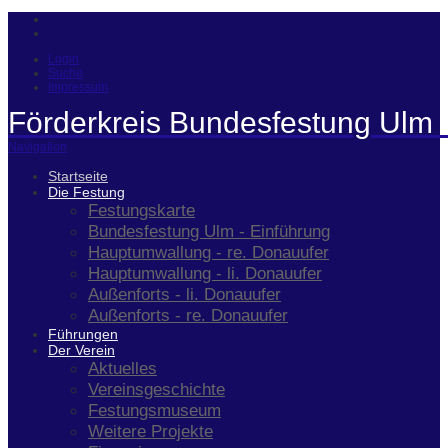
Login
Suche
Impressum
Förderkreis Bundesfestung Ulm 
Navigation
Startseite
Die Festung
Festungskarte
Bundesfestung Ulm - Einführung
Hauptumwallung - re. Donauufer
Hauptumwallung - li. Donauufer
Außenforts - li. Donauufer
Außenforts - re. Donauufer
Führungen
Der Verein
Aktuelles
Vereinsgeschichte
Festungsmuseum
Weitere Projekte