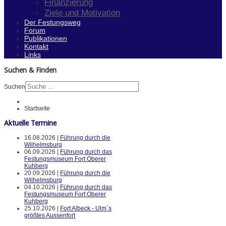
Finanzierung
Ziele und Motivation
Der Festungsweg
Forum
Publikationen
Kontakt
Links
Suchen & Finden
Suchen
Startseite
Aktuelle Termine
16.08.2026 |
Führung durch die
Wilhelmsburg
06.09.2026 |
Führung durch das
Festungsmuseum Fort Oberer
Kuhberg
20.09.2026 |
Führung durch die
Wilhelmsburg
04.10.2026 |
Führung durch das
Festungsmuseum Fort Oberer
Kuhberg
25.10.2026 |
Fort Albeck - Ulm`s
größtes Aussenfort