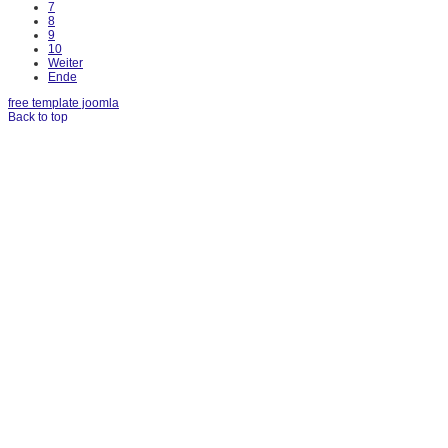
7
8
9
10
Weiter
Ende
free template joomla
Back to top