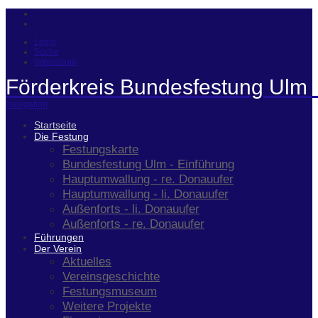
Login
Suche
Impressum
Förderkreis Bundesfestung Ulm 
Navigation
Startseite
Die Festung
Festungskarte
Bundesfestung Ulm - Einführung
Hauptumwallung - re. Donauufer
Hauptumwallung - li. Donauufer
Außenforts - li. Donauufer
Außenforts - re. Donauufer
Führungen
Der Verein
Aktuelles
Vereinsgeschichte
Festungsmuseum
Weitere Projekte