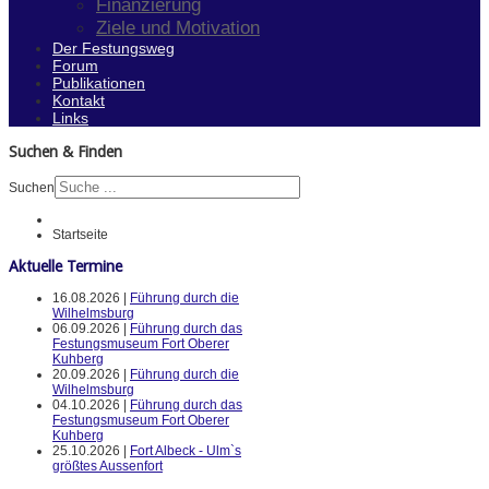
Finanzierung
Ziele und Motivation
Der Festungsweg
Forum
Publikationen
Kontakt
Links
Suchen & Finden
Suchen
Startseite
Aktuelle Termine
16.08.2026 |
Führung durch die
Wilhelmsburg
06.09.2026 |
Führung durch das
Festungsmuseum Fort Oberer
Kuhberg
20.09.2026 |
Führung durch die
Wilhelmsburg
04.10.2026 |
Führung durch das
Festungsmuseum Fort Oberer
Kuhberg
25.10.2026 |
Fort Albeck - Ulm`s
größtes Aussenfort