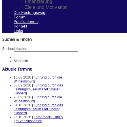
Finanzierung
Ziele und Motivation
Der Festungsweg
Forum
Publikationen
Kontakt
Links
Suchen & Finden
Suchen
Startseite
Aktuelle Termine
16.08.2026 |
Führung durch die
Wilhelmsburg
06.09.2026 |
Führung durch das
Festungsmuseum Fort Oberer
Kuhberg
20.09.2026 |
Führung durch die
Wilhelmsburg
04.10.2026 |
Führung durch das
Festungsmuseum Fort Oberer
Kuhberg
25.10.2026 |
Fort Albeck - Ulm`s
größtes Aussenfort