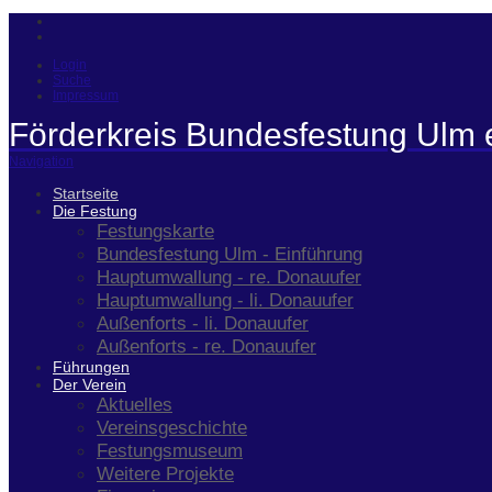
Login
Suche
Impressum
Förderkreis Bundesfestung Ulm 
Navigation
Startseite
Die Festung
Festungskarte
Bundesfestung Ulm - Einführung
Hauptumwallung - re. Donauufer
Hauptumwallung - li. Donauufer
Außenforts - li. Donauufer
Außenforts - re. Donauufer
Führungen
Der Verein
Aktuelles
Vereinsgeschichte
Festungsmuseum
Weitere Projekte