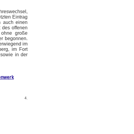
reswechsel,
tzten Eintrag
n auch einen
t des offenen
 ohne große
der begonnen.
berwiegend im
erg, im Fort
 sowie in der
enwerk
4.