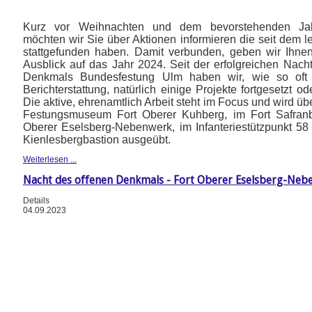
Kurz vor Weihnachten und dem bevorstehenden Jah
möchten wir Sie über Aktionen informieren die seit dem le
stattgefunden haben. Damit verbunden, geben wir Ihne
Ausblick auf das Jahr 2024. Seit der erfolgreichen Nach
Denkmals Bundesfestung Ulm haben wir, wie so oft
Berichterstattung, natürlich einige Projekte fortgesetzt o
Die aktive, ehrenamtlich Arbeit steht im Focus und wird ü
Festungsmuseum Fort Oberer Kuhberg, im Fort Safranb
Oberer Eselsberg-Nebenwerk, im Infanteriestützpunkt 58
Kienlesbergbastion ausgeübt.
Weiterlesen ...
Nacht des offenen Denkmals - Fort Oberer Eselsberg-Neb
Details
04.09.2023