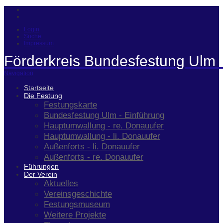
Login
Suche
Impressum
Förderkreis Bundesfestung Ulm 
Navigation
Startseite
Die Festung
Festungskarte
Bundesfestung Ulm - Einführung
Hauptumwallung - re. Donauufer
Hauptumwallung - li. Donauufer
Außenforts - li. Donauufer
Außenforts - re. Donauufer
Führungen
Der Verein
Aktuelles
Vereinsgeschichte
Festungsmuseum
Weitere Projekte