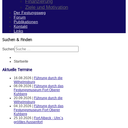
Finanzierung
Ziele und Motivation
Der Festungsweg
Forum
Publikationen
Kontakt
Links
Suchen & Finden
Suchen
Startseite
Aktuelle Termine
16.08.2026 |
Führung durch die
Wilhelmsburg
06.09.2026 |
Führung durch das
Festungsmuseum Fort Oberer
Kuhberg
20.09.2026 |
Führung durch die
Wilhelmsburg
04.10.2026 |
Führung durch das
Festungsmuseum Fort Oberer
Kuhberg
25.10.2026 |
Fort Albeck - Ulm`s
größtes Aussenfort