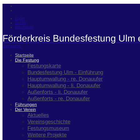
Login
Suche
Impressum
Förderkreis Bundesfestung Ulm 
Navigation
Startseite
Die Festung
Festungskarte
Bundesfestung Ulm - Einführung
Hauptumwallung - re. Donauufer
Hauptumwallung - li. Donauufer
Außenforts - li. Donauufer
Außenforts - re. Donauufer
Führungen
Der Verein
Aktuelles
Vereinsgeschichte
Festungsmuseum
Weitere Projekte