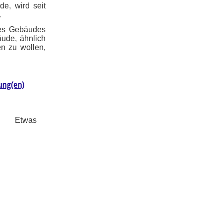
e, wird seit
.
des Gebäudes
äude, ähnlich
n zu wollen,
ung(en)
Etwas