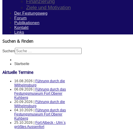
Finanzierung
Ziele und Motivation
Der Festungsweg
Forum
Publikationen
Kontakt
Links
Suchen & Finden
Suchen
Startseite
Aktuelle Termine
16.08.2026 |
Führung durch die
Wilhelmsburg
06.09.2026 |
Führung durch das
Festungsmuseum Fort Oberer
Kuhberg
20.09.2026 |
Führung durch die
Wilhelmsburg
04.10.2026 |
Führung durch das
Festungsmuseum Fort Oberer
Kuhberg
25.10.2026 |
Fort Albeck - Ulm`s
größtes Aussenfort