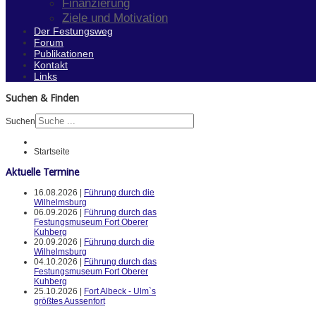
Finanzierung
Ziele und Motivation
Der Festungsweg
Forum
Publikationen
Kontakt
Links
Suchen & Finden
Suchen
Startseite
Aktuelle Termine
16.08.2026 |
Führung durch die
Wilhelmsburg
06.09.2026 |
Führung durch das
Festungsmuseum Fort Oberer
Kuhberg
20.09.2026 |
Führung durch die
Wilhelmsburg
04.10.2026 |
Führung durch das
Festungsmuseum Fort Oberer
Kuhberg
25.10.2026 |
Fort Albeck - Ulm`s
größtes Aussenfort