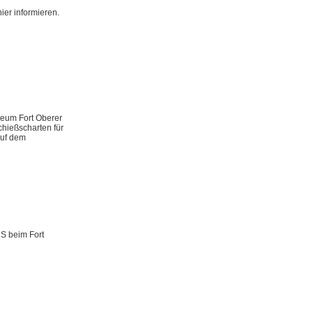
ier informieren.
seum Fort Oberer
hießscharten für
auf dem
US beim Fort