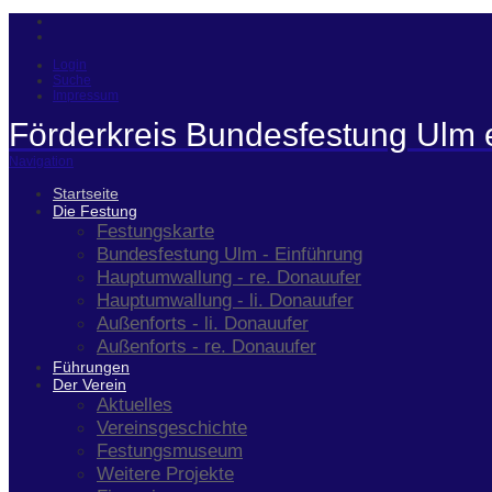
Login
Suche
Impressum
Förderkreis Bundesfestung Ulm 
Navigation
Startseite
Die Festung
Festungskarte
Bundesfestung Ulm - Einführung
Hauptumwallung - re. Donauufer
Hauptumwallung - li. Donauufer
Außenforts - li. Donauufer
Außenforts - re. Donauufer
Führungen
Der Verein
Aktuelles
Vereinsgeschichte
Festungsmuseum
Weitere Projekte