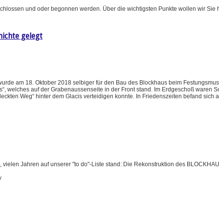
chlossen und oder begonnen werden. Über die wichtigsten Punkte wollen wir Sie h
hichte gelegt
urde am 18. Oktober 2018 selbiger für den Bau des Blockhaus beim Festungsmu
“, welches auf der Grabenaussenseite in der Front stand. Im Erdgeschoß waren Sc
ten Weg“ hinter dem Glacis verteidigen konnte. In Friedenszeiten befand sich 
len, vielen Jahren auf unserer "to do"-Liste stand: Die Rekonstruktion des BLOCKHA
v