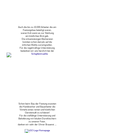
Auch die bis zu 10.000 Arbeiter die am
Festungsbau beteiligt waren,
waren froh wenn es zur Stärkung
ein köstliches Brot gab.
Die ortsansässigen Bäckereien
konnten schon damals auf die
örtlichen Mehle zurückgreifen.
Für die regelmäßige Unterstützung
bedanken wir uns herzlich bei der
Schon beim Bau der Festung wussten
die Handwerker und Bauarbeiter die
Vorteile eines reinen und köstlichen
Gerstensaft zu schätzen!
Für die vielfältige Unterstützung und
Belieferung mit lokalen Durstlöschern
zu unserer Feier,
danken wir sehr der Ulmer Brauerei ...