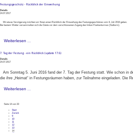
Festungsgeschütz - Rückblick der Einweihung
Details
24.07.2017
Mit etwas Verzögerung möchten wir Ihnen einen Rückblick der Einweihung des Festungsgeschützes vom 8. Juli 2016 geben.
Bei bestem Wetter versammelten sich die Gäste vor dem verschlossenen Zugang des linken Flankenturmes (Südturm).
Weiterlesen ...
7. Tag der Festung - ein Rückblick (update 17.6)
Details
24.07.2017
Am Sonntag 5. Juni 2016 fand der 7. Tag der Festung statt. Wie schon in 
die ihre „Heimat“ in Festungsräumen haben, zur Teilnahme eingeladen. Die R
Weiterlesen ...
Seite 14 von 33
Start
Zurück
9
10
11
12
13
14