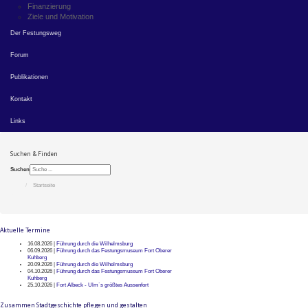
Finanzierung
Ziele und Motivation
Der Festungsweg
Forum
Publikationen
Kontakt
Links
Suchen & Finden
Suchen
Startseite
Aktuelle Termine
16.08.2026 |
Führung durch die Wilhelmsburg
06.09.2026 |
Führung durch das Festungsmuseum Fort Oberer
Kuhberg
20.09.2026 |
Führung durch die Wilhelmsburg
04.10.2026 |
Führung durch das Festungsmuseum Fort Oberer
Kuhberg
25.10.2026 |
Fort Albeck - Ulm`s größtes Aussenfort
Zusammen Stadtgeschichte pflegen und gestalten