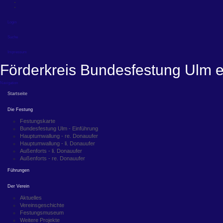
Login
Suche
Impressum
Förderkreis Bundesfestung Ulm e
Navigation
Startseite
Die Festung
Festungskarte
Bundesfestung Ulm - Einführung
Hauptumwallung - re. Donauufer
Hauptumwallung - li. Donauufer
Außenforts - li. Donauufer
Außenforts - re. Donauufer
Führungen
Der Verein
Aktuelles
Vereinsgeschichte
Festungsmuseum
Weitere Projekte