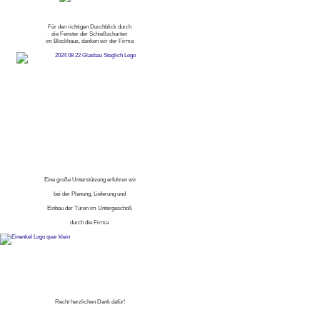
Für den richtigen Durchblick durch
die Fenster der Schießscharten
im Blockhaus, danken wir der Firma
Eine große Unterstützung erfuhren wir
bei der Planung, Lieferung und
Einbau der Türen im Untergeschoß
durch die Firma
Recht herzlichen Dank dafür!