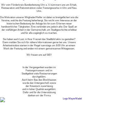
Wir vom Förderkreis Bundesfestung Ulm e. V. kümmern uns um Erhalt,
Restauration und Rekonstruktion vieler Festungswerke in Ulm und Neu-
Ulm.
Die Motivation unserer Mitglieder/Helfer ist dabei so breitgefächert wie die
Vereine, welche die Festung beherbergt. Sie reicht vom Interesse an der
historischen Bedeutung der Anlage bis hin zum Erlernen neuer
handwerklicher Tätigkeiten. Eins verbindet uns jedoch alle: Der Spaß an
der vielfältigen Arbeit in der Gemeinschaft, um Stadtgeschichte erlebbar
und für alle zugänglich zu machen.
Sie haben auch Lust, in Ihrer Freizeit das Stadtbild aktiv zu gestalten?
Dann melden Sie sich für nähere Informationen gerne bei uns. Unsere
Arbeitseinsätze starten in der Regel samstags um 8:00 Uhr an einem
Werk der Festung und enden mit einem gemeinsamen Mittagessen.
Wir freuen uns auf SIE!!
In der Vergangenheit wurden im
Festungsmuseum und im
Stadtgebiet viele Restaurierungen
durchgeführt.
Auch beim Bau des Blockhauses
wurde das Untergeschoß sowie
der Kniestock zuverlässig
und in hoher Qualität ausgeführt.
Dafür und für die Unterstützung
danken wir der Firma