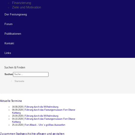
Finanzierung
Ziele und Motivation
Der Festungsweg
Forum
Publikationen
Kontakt
Links
Suchen & Finden
Suchen
Startseite
Aktuelle Termine
16.08.2026 |
Führung durch die Wilhelmsburg
06.09.2026 |
Führung durch das Festungsmuseum Fort Oberer
Kuhberg
20.09.2026 |
Führung durch die Wilhelmsburg
04.10.2026 |
Führung durch das Festungsmuseum Fort Oberer
Kuhberg
25.10.2026 |
Fort Albeck - Ulm`s größtes Aussenfort
Zusammen Stadtgeschichte pflegen und gestalten