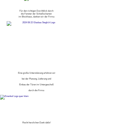
Für den richtigen Durchblick durch
die Fenster der Schießscharten
im Blockhaus, danken wir der Firma
Eine große Unterstützung erfuhren wir
bei der Planung, Lieferung und
Einbau der Türen im Untergeschoß
durch die Firma
Recht herzlichen Dank dafür!