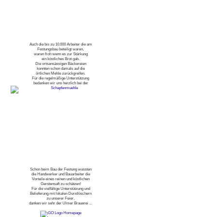
Auch die bis zu 10.000 Arbeiter die am
Festungsbau beteiligt waren,
waren froh wenn es zur Stärkung
ein köstliches Brot gab.
Die ortsansässigen Bäckereien
konnten schon damals auf die
örtlichen Mehle zurückgreifen.
Für die regelmäßige Unterstützung
bedanken wir uns herzlich bei der
Schon beim Bau der Festung wussten
die Handwerker und Bauarbeiter die
Vorteile eines reinen und köstlichen
Gerstensaft zu schätzen!
Für die vielfältige Unterstützung und
Belieferung mit lokalen Durstlöschern
zu unserer Feier,
danken wir sehr der Ulmer Brauerei ...