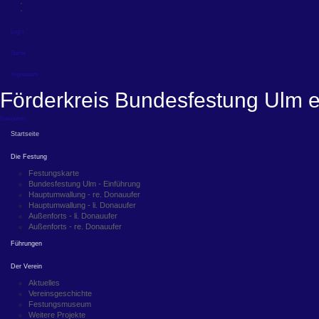
Login
Suche
Impressum
Förderkreis Bundesfestung Ulm e
Navigation
Startseite
Die Festung
Festungskarte
Bundesfestung Ulm - Einführung
Hauptumwallung - re. Donauufer
Hauptumwallung - li. Donauufer
Außenforts - li. Donauufer
Außenforts - re. Donauufer
Führungen
Der Verein
Aktuelles
Vereinsgeschichte
Festungsmuseum
Weitere Projekte