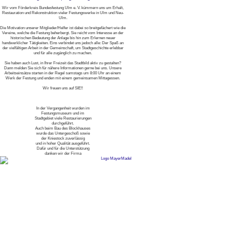
Wir vom Förderkreis Bundesfestung Ulm e. V. kümmern uns um Erhalt,
Restauration und Rekonstruktion vieler Festungswerke in Ulm und Neu-
Ulm.
Die Motivation unserer Mitglieder/Helfer ist dabei so breitgefächert wie die
Vereine, welche die Festung beherbergt. Sie reicht vom Interesse an der
historischen Bedeutung der Anlage bis hin zum Erlernen neuer
handwerklicher Tätigkeiten. Eins verbindet uns jedoch alle: Der Spaß an
der vielfältigen Arbeit in der Gemeinschaft, um Stadtgeschichte erlebbar
und für alle zugänglich zu machen.
Sie haben auch Lust, in Ihrer Freizeit das Stadtbild aktiv zu gestalten?
Dann melden Sie sich für nähere Informationen gerne bei uns. Unsere
Arbeitseinsätze starten in der Regel samstags um 8:00 Uhr an einem
Werk der Festung und enden mit einem gemeinsamen Mittagessen.
Wir freuen uns auf SIE!!
In der Vergangenheit wurden im
Festungsmuseum und im
Stadtgebiet viele Restaurierungen
durchgeführt.
Auch beim Bau des Blockhauses
wurde das Untergeschoß sowie
der Kniestock zuverlässig
und in hoher Qualität ausgeführt.
Dafür und für die Unterstützung
danken wir der Firma