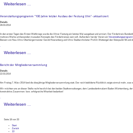
Weiterlesen ...
Veranstaltungsprogramm "100 Jahre letzter Ausbau der Festung Ulm"- aktualisiert
Details
28.03.2014
In den ersten Tagen des Ersten Weltkriegs wurde die Ulmer Festung ein letztes Mal ausgebaut und armiert. Der Förderkreis Bundesfes
mehrere Werke umfassenden musealen Konzepts des Förderkreises sein soll. Außerdem hat der Verein ein
Veranstaltungsprogra
Beisein von Neu-Ulms Oberbürgermeister Gerold Noerenberg und Ulms Stadtarchivleiter Prof.Dr.Wettengel den Stützpunkt 58 und da
.
Weiterlesen ...
Bericht der Mitgliederversammlung
Details
22.03.2014
Am Freitag 7. März 2014 fand die diesjährige Mitgliederversammlung statt. Der reich bebilderte Rückblick zeigte einmal mehr, was 
Wir möchten uns an dieser Stelle recht herzlich bei den beiden Stadtverwaltungen, dem Landesdenkmalamt Baden-Württemberg, de
konstruktive Zusammen- bzw. erfolgreiche Mitarbeit bedanken!
.
Weiterlesen ...
Seite 18 von 33
Start
Zurück
13