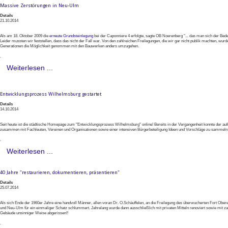
Massive Zerstörungen in Neu-Ulm
Details
21.10.2014
Als am 18. Oktober 2009 die
erneute Grundsteinlegung
bei der Caponniere 4 erfolgte, sagte OB Noerenberg "... das man sich der Be
Leider mussten wir feststellen, dass das nicht der Fall war. Von den zahlreichen Freilegungen, die wir gar nicht publik machten, w
Generationen die Möglichkeit genommen mit den Bauwerken anders umzugehen.
.
Weiterlesen ...
Entwicklungsprozess Wilhelmsburg gestartet
Details
14.10.2014
Seit heute ist die städtische Homepage zum "Entwicklungsprozess Wilhelmsburg" online! Bereits in der Vergangenheit konnte der aufm
zusammen mit Fachleuten, Vereinen und Organisationen sowie einer intensiven Bürgerbeteiligung Ideen und Vorschläge zu samme
.
Weiterlesen ...
40 Jahre "restaurieren, dokumentieren, präsentieren"
Details
25.07.2014
Als sich Ende der 1960er Jahre eine handvoll Männer, allen voran Dr. O.Schäuffelen, an die Freilegung des überwucherten Fort Ober
und Neu-Ulm für ein einmaliger Schatz schlummert. Jahrelang wurde dann ausschließlich mit privaten Mitteln renoviert sowie mit zag
Gebäude unsinniger Weise abgerissen!!
.