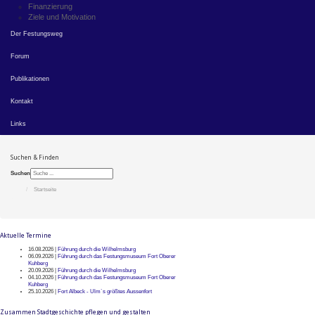
Finanzierung
Ziele und Motivation
Der Festungsweg
Forum
Publikationen
Kontakt
Links
Suchen & Finden
Suchen
Startseite
Aktuelle Termine
16.08.2026 |
Führung durch die Wilhelmsburg
06.09.2026 |
Führung durch das Festungsmuseum Fort Oberer
Kuhberg
20.09.2026 |
Führung durch die Wilhelmsburg
04.10.2026 |
Führung durch das Festungsmuseum Fort Oberer
Kuhberg
25.10.2026 |
Fort Albeck - Ulm`s größtes Aussenfort
Zusammen Stadtgeschichte pflegen und gestalten