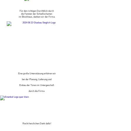
Für den richtigen Durchblick durch
die Fenster der Schießscharten
im Blockhaus, danken wir der Firma
Eine große Unterstützung erfuhren wir
bei der Planung, Lieferung und
Einbau der Türen im Untergeschoß
durch die Firma
Recht herzlichen Dank dafür!