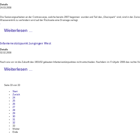
Details
24.03.2008
Die Sanierungsarbeiten an der Contrescarpe, welche bereits 2007 begonnen wurden und Teil des „Glacispark“ sind, sind in der Zwis
Wassereintritt zu verhindern wird auf der Rückseite eine Drainage verlegt.
.
Weiterlesen ...
Infanteriestützpunkt Jungingen West
Details
02.02.2008
Nach wie vor ist die Zukunft des 1901/02 gebauten Infanteriestützpunktes nicht entschieden. Nachdem im Frühjahr 2006 das rechte 
Weiterlesen ...
Seite 33 von 33
Start
Zurück
24
25
26
27
28
29
30
31
32
33
Weiter
Ende