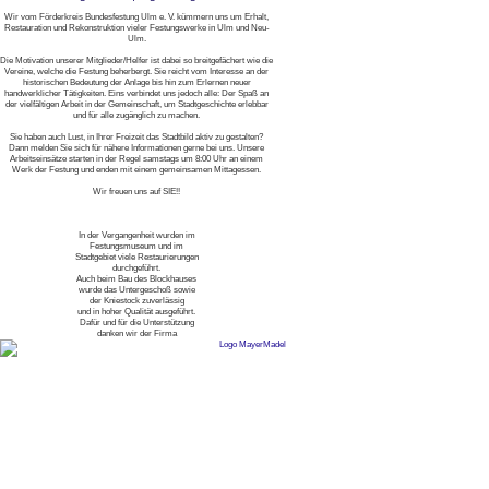
Wir vom Förderkreis Bundesfestung Ulm e. V. kümmern uns um Erhalt,
Restauration und Rekonstruktion vieler Festungswerke in Ulm und Neu-
Ulm.
Die Motivation unserer Mitglieder/Helfer ist dabei so breitgefächert wie die
Vereine, welche die Festung beherbergt. Sie reicht vom Interesse an der
historischen Bedeutung der Anlage bis hin zum Erlernen neuer
handwerklicher Tätigkeiten. Eins verbindet uns jedoch alle: Der Spaß an
der vielfältigen Arbeit in der Gemeinschaft, um Stadtgeschichte erlebbar
und für alle zugänglich zu machen.
Sie haben auch Lust, in Ihrer Freizeit das Stadtbild aktiv zu gestalten?
Dann melden Sie sich für nähere Informationen gerne bei uns. Unsere
Arbeitseinsätze starten in der Regel samstags um 8:00 Uhr an einem
Werk der Festung und enden mit einem gemeinsamen Mittagessen.
Wir freuen uns auf SIE!!
In der Vergangenheit wurden im
Festungsmuseum und im
Stadtgebiet viele Restaurierungen
durchgeführt.
Auch beim Bau des Blockhauses
wurde das Untergeschoß sowie
der Kniestock zuverlässig
und in hoher Qualität ausgeführt.
Dafür und für die Unterstützung
danken wir der Firma