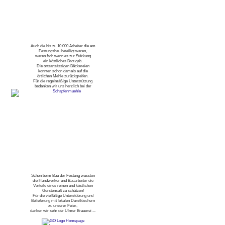
Auch die bis zu 10.000 Arbeiter die am
Festungsbau beteiligt waren,
waren froh wenn es zur Stärkung
ein köstliches Brot gab.
Die ortsansässigen Bäckereien
konnten schon damals auf die
örtlichen Mehle zurückgreifen.
Für die regelmäßige Unterstützung
bedanken wir uns herzlich bei der
Schon beim Bau der Festung wussten
die Handwerker und Bauarbeiter die
Vorteile eines reinen und köstlichen
Gerstensaft zu schätzen!
Für die vielfältige Unterstützung und
Belieferung mit lokalen Durstlöschern
zu unserer Feier,
danken wir sehr der Ulmer Brauerei ...