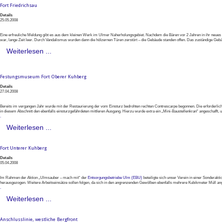
Fort Friedrichsau
Details
25.05.2008
Eine erfreuliche Meldung gibt es aus dem kleinen Werk im Ulmer Naherholungsgebiet. Nachdem die Bären vor 2 Jahren in ihr neues Ge
war, lange Zeit leer. Durch Vandalismus wurden dann die hölzernen Türen zerstört – die Gebäude standen offen. Das zuständige Ge
Weiterlesen ...
Festungsmuseum Fort Oberer Kuhberg
Details
27.04.2008
Bereits im vergangen Jahr wurde mit der Restaurierung der vom Einsturz bedrohten rechten Contrescarpe begonnen. Die erforderlic
in diesem Abschnitt den ebenfalls einsturzgefährdeten mittleren Ausgang. Hierzu wurde extra ein „Mini-Baustellenkran“ angeschafft,
.
Weiterlesen ...
Fort Unterer Kuhberg
Details
05.04.2008
Im Rahmen der Aktion „Ulmsauber – mach mit“ der
Entsorgungsbetriebe Ulm (EBU)
beteiligte sich unser Verein in einer Sonderak
herausgezogen. Weitere Arbeitseinsätze sollen folgen, da sich in den angrenzenden Gewölben ebenfalls mehrere Kubikmeter Müll a
.
Weiterlesen ...
Anschlusslinie, westliche Bergfront