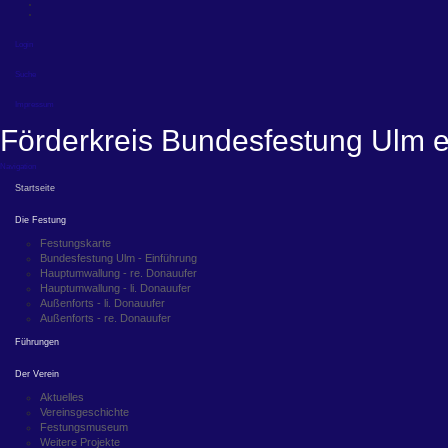
Login
Suche
Impressum
Förderkreis Bundesfestung Ulm e
Navigation
Startseite
Die Festung
Festungskarte
Bundesfestung Ulm - Einführung
Hauptumwallung - re. Donauufer
Hauptumwallung - li. Donauufer
Außenforts - li. Donauufer
Außenforts - re. Donauufer
Führungen
Der Verein
Aktuelles
Vereinsgeschichte
Festungsmuseum
Weitere Projekte