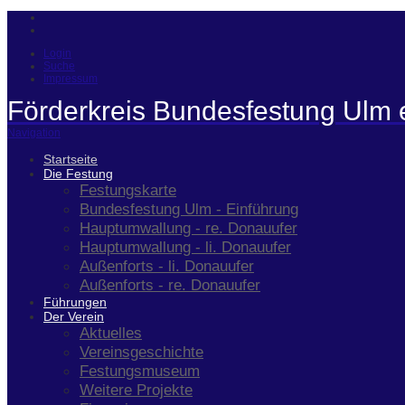
Login
Suche
Impressum
Förderkreis Bundesfestung Ulm 
Navigation
Startseite
Die Festung
Festungskarte
Bundesfestung Ulm - Einführung
Hauptumwallung - re. Donauufer
Hauptumwallung - li. Donauufer
Außenforts - li. Donauufer
Außenforts - re. Donauufer
Führungen
Der Verein
Aktuelles
Vereinsgeschichte
Festungsmuseum
Weitere Projekte