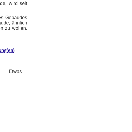
e, wird seit
.
des Gebäudes
äude, ähnlich
n zu wollen,
ung(en)
Etwas