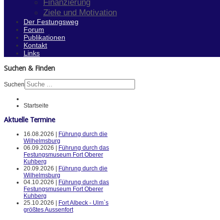
Finanzierung
Ziele und Motivation
Der Festungsweg
Forum
Publikationen
Kontakt
Links
Suchen & Finden
Suchen
Startseite
Aktuelle Termine
16.08.2026 |
Führung durch die
Wilhelmsburg
06.09.2026 |
Führung durch das
Festungsmuseum Fort Oberer
Kuhberg
20.09.2026 |
Führung durch die
Wilhelmsburg
04.10.2026 |
Führung durch das
Festungsmuseum Fort Oberer
Kuhberg
25.10.2026 |
Fort Albeck - Ulm`s
größtes Aussenfort