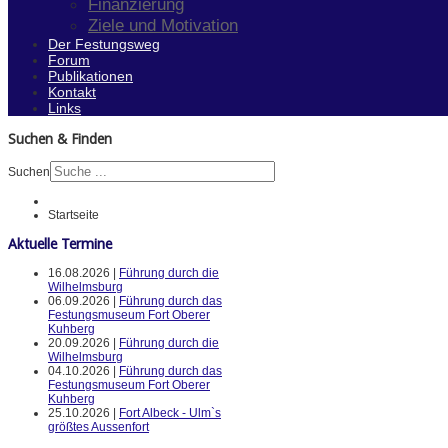
Finanzierung
Ziele und Motivation
Der Festungsweg
Forum
Publikationen
Kontakt
Links
Suchen & Finden
Suchen
Startseite
Aktuelle Termine
16.08.2026 |
Führung durch die
Wilhelmsburg
06.09.2026 |
Führung durch das
Festungsmuseum Fort Oberer
Kuhberg
20.09.2026 |
Führung durch die
Wilhelmsburg
04.10.2026 |
Führung durch das
Festungsmuseum Fort Oberer
Kuhberg
25.10.2026 |
Fort Albeck - Ulm`s
größtes Aussenfort