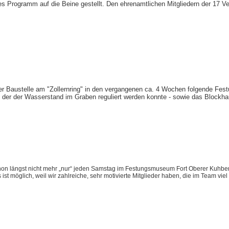
 Programm auf die Beine gestellt. Den ehrenamtlichen Mitgliedern der 17 Ver
er Baustelle am "Zollernring" in den vergangenen ca. 4 Wochen folgende Fe
 der der Wasserstand im Graben reguliert werden konnte - sowie das Blockha
schon längst nicht mehr „nur“ jeden Samstag im Festungsmuseum Fort Oberer Kuhbe
ist möglich, weil wir zahlreiche, sehr motivierte Mitglieder haben, die im Team vie