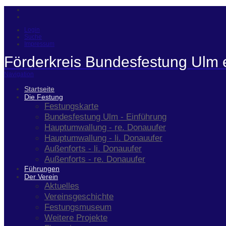
Login
Suche
Impressum
Förderkreis Bundesfestung Ulm 
Navigation
Startseite
Die Festung
Festungskarte
Bundesfestung Ulm - Einführung
Hauptumwallung - re. Donauufer
Hauptumwallung - li. Donauufer
Außenforts - li. Donauufer
Außenforts - re. Donauufer
Führungen
Der Verein
Aktuelles
Vereinsgeschichte
Festungsmuseum
Weitere Projekte