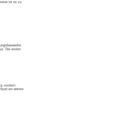
eine ist es zu
stungsbauwerke
us. Die ersten
rg, sondern
l Spaß am aktiven